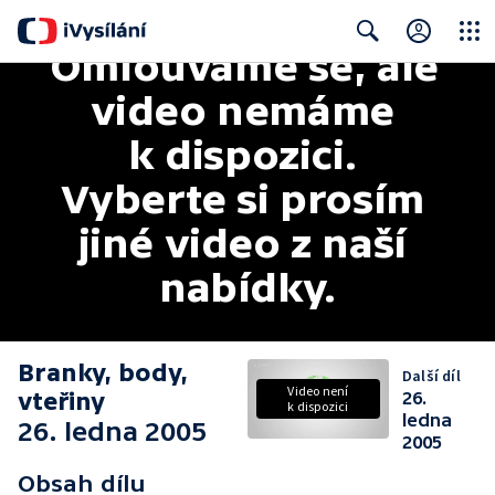
Omlouváme se, ale 
Close
Search
video nemáme 
k dispozici. 
Vyberte si prosím 
jiné video z naší 
nabídky.
Branky, body,
Další díl
Video není
vteřiny
26.
k dispozici
ledna
26. ledna 2005
2005
Obsah dílu