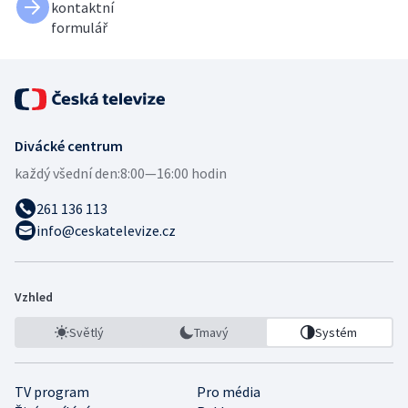
kontaktní
formulář
Divácké centrum
každý všední den:
8:00—16:00 hodin
261 136 113
info@ceskatelevize.cz
Vzhled
Světlý
Tmavý
Systém
TV program
Pro média