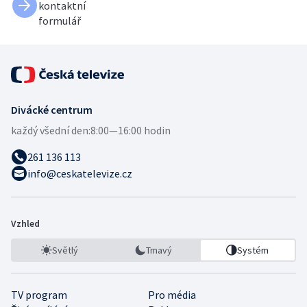
kontaktní
formulář
Divácké centrum
každý všední den:
8:00—16:00 hodin
261 136 113
info@ceskatelevize.cz
Vzhled
Světlý
Tmavý
Systém
TV program
Pro média