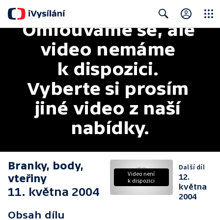
Omlouváme se, ale 
Close
Search
video nemáme 
k dispozici. 
Vyberte si prosím 
jiné video z naší 
nabídky.
Branky, body,
Další díl
Video není
vteřiny
12.
k dispozici
května
11. května 2004
2004
Obsah dílu