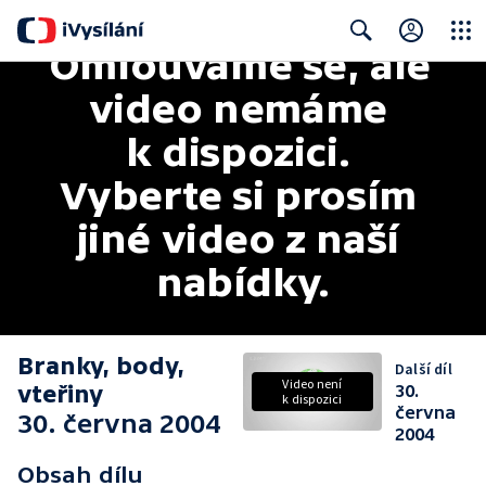
Omlouváme se, ale 
Close
Search
video nemáme 
k dispozici. 
Vyberte si prosím 
jiné video z naší 
nabídky.
Branky, body,
Další díl
Video není
vteřiny
30.
k dispozici
června
30. června 2004
2004
Obsah dílu