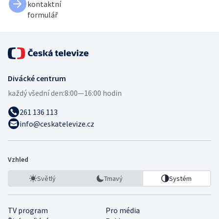
kontaktní
formulář
Divácké centrum
každý všední den:
8:00—16:00 hodin
261 136 113
info@ceskatelevize.cz
Vzhled
Světlý
Tmavý
Systém
TV program
Pro média