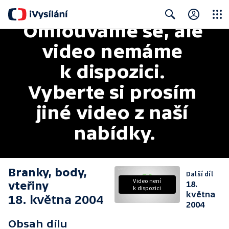
Omlouváme se, ale 
Close
Search
video nemáme 
k dispozici. 
Vyberte si prosím 
jiné video z naší 
nabídky.
Branky, body,
Další díl
Video není
vteřiny
18.
k dispozici
května
18. května 2004
2004
Obsah dílu