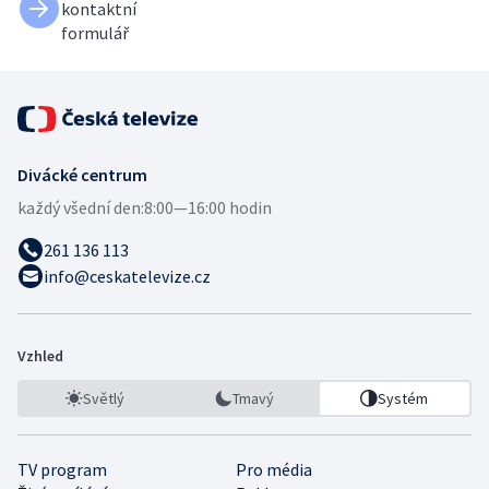
kontaktní
formulář
Divácké centrum
každý všední den:
8:00—16:00 hodin
261 136 113
info@ceskatelevize.cz
Vzhled
Světlý
Tmavý
Systém
TV program
Pro média