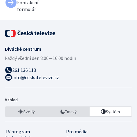
kontaktní
formulář
Divácké centrum
každý všední den:
8:00—16:00 hodin
261 136 113
info@ceskatelevize.cz
Vzhled
Světlý
Tmavý
Systém
TV program
Pro média