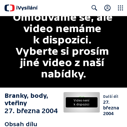
Omlouváme se, ale 
Close
Search
video nemáme 
k dispozici. 
Vyberte si prosím 
jiné video z naší 
nabídky.
Branky, body,
Další díl
Video není
vteřiny
27.
k dispozici
března
27. března 2004
2004
Obsah dílu