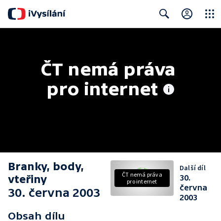
Close
Search
ČT nemá práva 
pro internet
Branky, body,
Další díl
ČT nemá práva
vteřiny
30.
pro internet
června
30. června 2003
2003
Obsah dílu