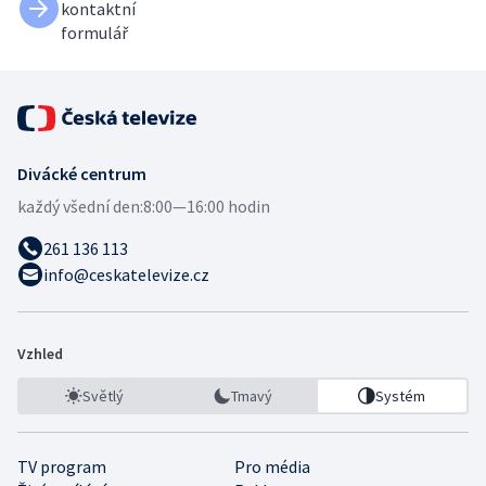
kontaktní
formulář
Divácké centrum
každý všední den:
8:00—16:00 hodin
261 136 113
info@ceskatelevize.cz
Vzhled
Světlý
Tmavý
Systém
TV program
Pro média