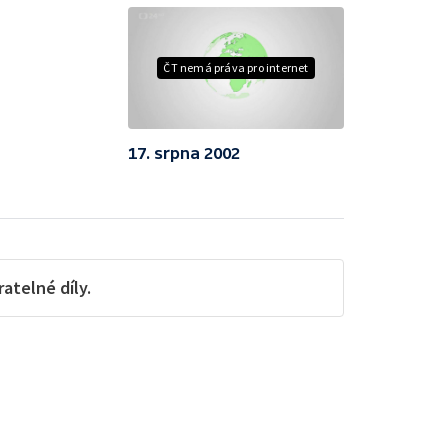
ČT nemá práva pro internet
17. srpna 2002
telné díly.