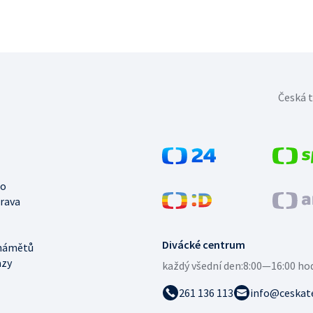
Česká t
no
trava
Divácké centrum
námětů
azy
každý všední den:
8:00—16:00 ho
261 136 113
info@ceskate