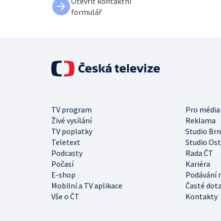
Otevřít kontaktní
formulář
TV program
Pro média
Živé vysílání
Reklama
TV poplatky
Studio Br
Teletext
Studio Os
Podcasty
Rada ČT
Počasí
Kariéra
E-shop
Podávání 
Mobilní a TV aplikace
Časté dot
Vše o ČT
Kontakty