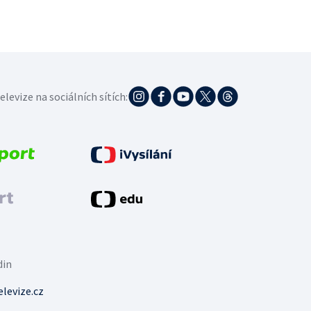
elevize na sociálních sítích:
din
levize.cz