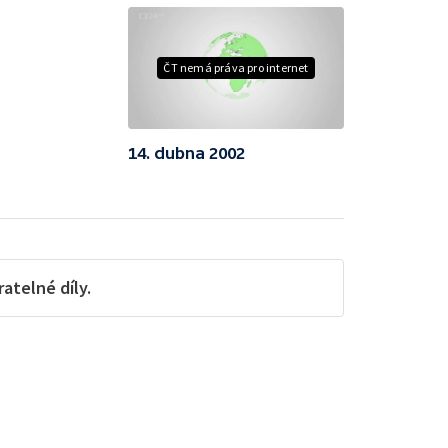
ČT nemá práva pro internet
14. dubna 2002
telné díly.