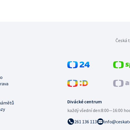
Česká t
no
trava
Divácké centrum
námětů
azy
každý všední den:
8:00—16:00 ho
261 136 113
info@ceskate