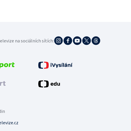
elevize na sociálních sítích:
din
levize.cz