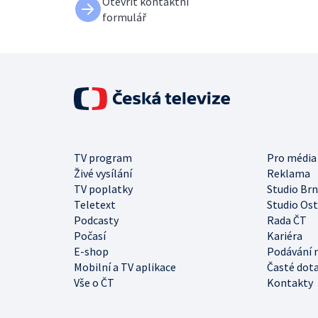
Otevřít kontaktní
formulář
TV program
Pro média
Živé vysílání
Reklama
TV poplatky
Studio Br
Teletext
Studio Os
Podcasty
Rada ČT
Počasí
Kariéra
E-shop
Podávání 
Mobilní a TV aplikace
Časté dot
Vše o ČT
Kontakty