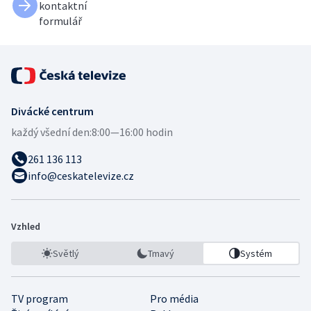
kontaktní
formulář
Divácké centrum
každý všední den:
8:00—16:00 hodin
261 136 113
info@ceskatelevize.cz
Vzhled
Světlý
Tmavý
Systém
TV program
Pro média