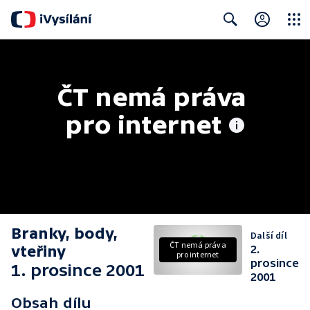
Close
Search
ČT nemá práva 
pro internet
Branky, body,
Další díl
ČT nemá práva
vteřiny
2.
pro internet
prosince
1. prosince 2001
2001
Obsah dílu