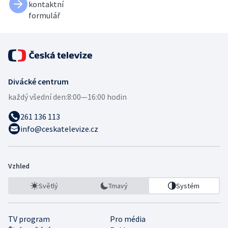
kontaktní
formulář
Divácké centrum
každý všední den:
8:00—16:00 hodin
261 136 113
info@ceskatelevize.cz
Vzhled
Světlý
Tmavý
Systém
TV program
Pro média