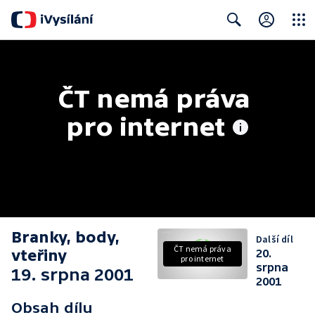
Close
Search
ČT nemá práva 
pro internet
Branky, body,
Další díl
ČT nemá práva
vteřiny
20.
pro internet
srpna
19. srpna 2001
2001
Obsah dílu