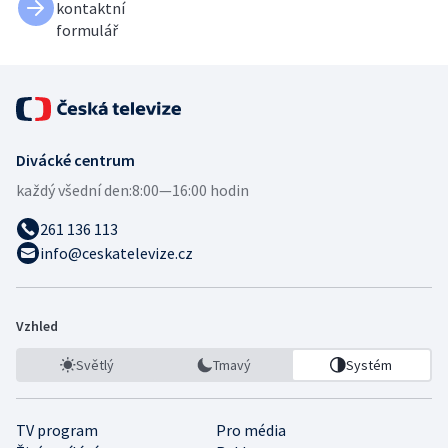
kontaktní
formulář
Divácké centrum
každý všední den:
8:00—16:00 hodin
261 136 113
info@ceskatelevize.cz
Vzhled
Světlý
Tmavý
Systém
TV program
Pro média