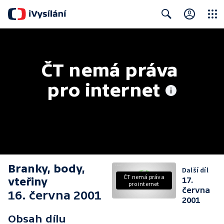
Close
Search
ČT nemá práva 
pro internet
Branky, body,
Další díl
ČT nemá práva
vteřiny
17.
pro internet
června
16. června 2001
2001
Obsah dílu