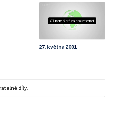
ČT nemá práva pro internet
27. května 2001
telné díly.