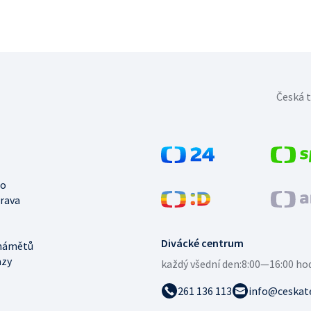
Česká t
no
trava
Divácké centrum
námětů
azy
každý všední den:
8:00—16:00 ho
261 136 113
info@ceskate