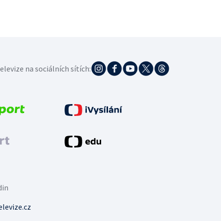
elevize na sociálních sítích:
din
levize.cz