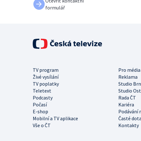
Otevřít kontaktní
formulář
TV program
Pro média
Živé vysílání
Reklama
TV poplatky
Studio Br
Teletext
Studio Os
Podcasty
Rada ČT
Počasí
Kariéra
E-shop
Podávání 
Mobilní a TV aplikace
Časté dot
Vše o ČT
Kontakty