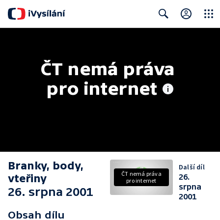
Close
Search
ČT nemá práva 
pro internet
Branky, body,
Další díl
ČT nemá práva
vteřiny
26.
pro internet
srpna
26. srpna 2001
2001
Obsah dílu