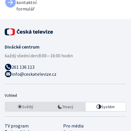
kontaktní
formulář
Divácké centrum
každý všední den:
8:00—16:00 hodin
261 136 113
info@ceskatelevize.cz
Vzhled
Světlý
Tmavý
Systém
TV program
Pro média