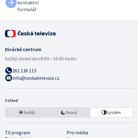
kontaktní
formulář
Divácké centrum
každý všední den:
8:00—16:00 hodin
261 136 113
info@ceskatelevize.cz
Vzhled
Světlý
Tmavý
Systém
TV program
Pro média