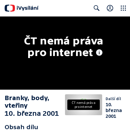
Close
Search
ČT nemá práva 
pro internet
Branky, body,
Další díl
ČT nemá práva
vteřiny
10.
pro internet
března
10. března 2001
2001
Obsah dílu