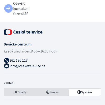
Otevřít
kontaktní
formulář
Divácké centrum
každý všední den:
8:00—16:00 hodin
261 136 113
info@ceskatelevize.cz
Vzhled
Světlý
Tmavý
Systém