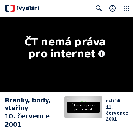
Close
Search
ČT nemá práva 
pro internet
Branky, body,
Další díl
ČT nemá práva
vteřiny
11.
pro internet
července
10. července
2001
2001