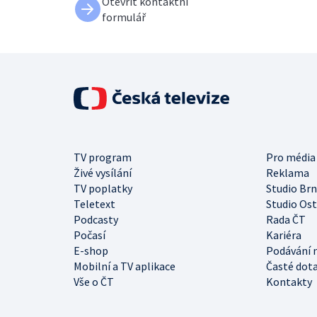
Otevřít kontaktní
formulář
TV program
Pro média
Živé vysílání
Reklama
TV poplatky
Studio Br
Teletext
Studio Os
Podcasty
Rada ČT
Počasí
Kariéra
E-shop
Podávání 
Mobilní a TV aplikace
Časté dot
Vše o ČT
Kontakty