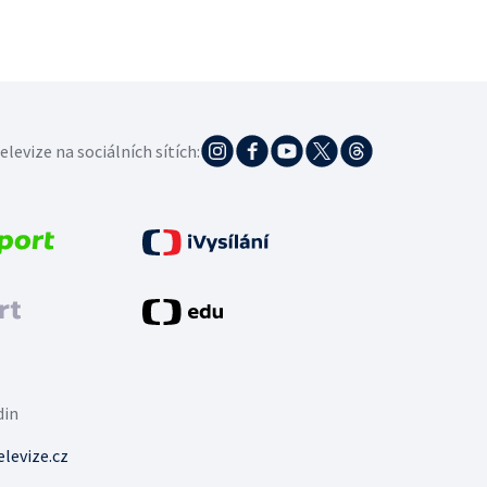
elevize na sociálních sítích:
din
levize.cz