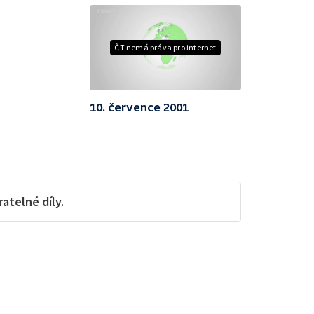
ČT nemá práva pro internet
10. července 2001
telné díly.