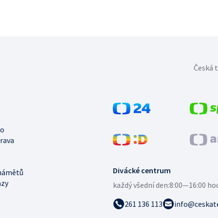
Česká t
no
trava
Divácké centrum
námětů
azy
každý všední den:
8:00—16:00 ho
261 136 113
info@ceskate