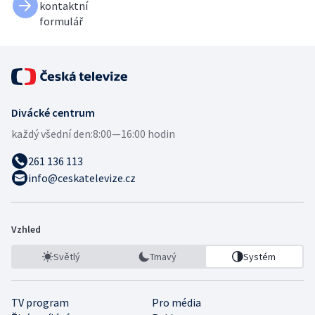
kontaktní
formulář
Divácké centrum
každý všední den:
8:00—16:00 hodin
261 136 113
info@ceskatelevize.cz
Vzhled
Světlý
Tmavý
Systém
TV program
Pro média