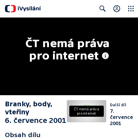
Close
Search
ČT nemá práva 
pro internet
Branky, body,
Další díl
ČT nemá práva
vteřiny
7.
pro internet
července
6. července 2001
2001
Obsah dílu