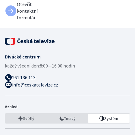
Otevřít
kontaktní
formulář
Divácké centrum
každý všední den:
8:00—16:00 hodin
261 136 113
info@ceskatelevize.cz
Vzhled
Světlý
Tmavý
Systém