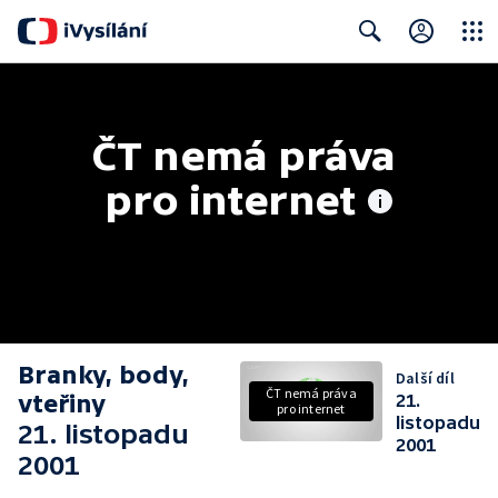
Close
Search
ČT nemá práva 
pro internet
Branky, body,
Další díl
ČT nemá práva
vteřiny
21.
pro internet
listopadu
21. listopadu
2001
2001