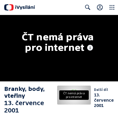
Close
Search
ČT nemá práva 
pro internet
Branky, body,
Další díl
ČT nemá práva
vteřiny
13.
pro internet
července
13. července
2001
2001