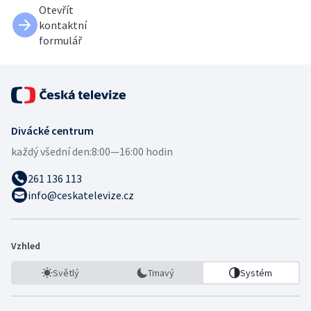
Otevřít
kontaktní
formulář
Divácké centrum
každý všední den:
8:00—16:00 hodin
261 136 113
info@ceskatelevize.cz
Vzhled
Světlý
Tmavý
Systém