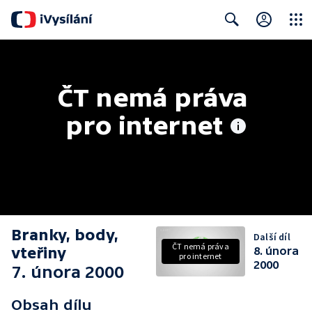
Close
Search
ČT nemá práva 
pro internet
Branky, body,
Další díl
ČT nemá práva
vteřiny
8. února
pro internet
2000
7. února 2000
Obsah dílu