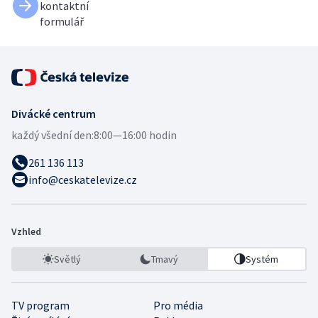
kontaktní
formulář
Divácké centrum
každý všední den:
8:00—16:00 hodin
261 136 113
info@ceskatelevize.cz
Vzhled
Světlý
Tmavý
Systém
TV program
Pro média