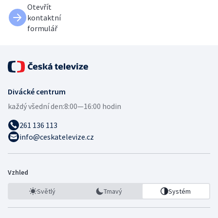
Otevřít
kontaktní
formulář
Divácké centrum
každý všední den:
8:00—16:00 hodin
261 136 113
info@ceskatelevize.cz
Vzhled
Světlý
Tmavý
Systém