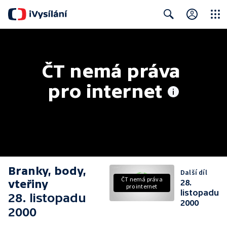
Close
Search
ČT nemá práva 
pro internet
Branky, body,
Další díl
ČT nemá práva
vteřiny
28.
pro internet
listopadu
28. listopadu
2000
2000