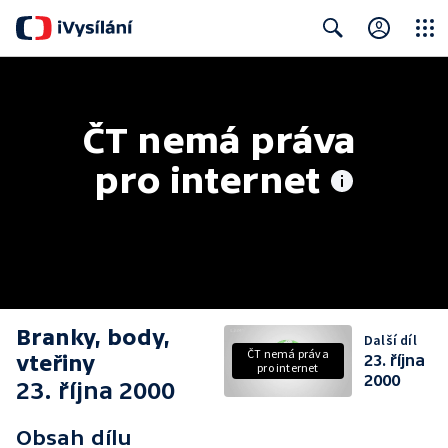
Close
Search
ČT nemá práva 
pro internet
Branky, body,
Další díl
ČT nemá práva
vteřiny
23. října
pro internet
2000
23. října 2000
Obsah dílu