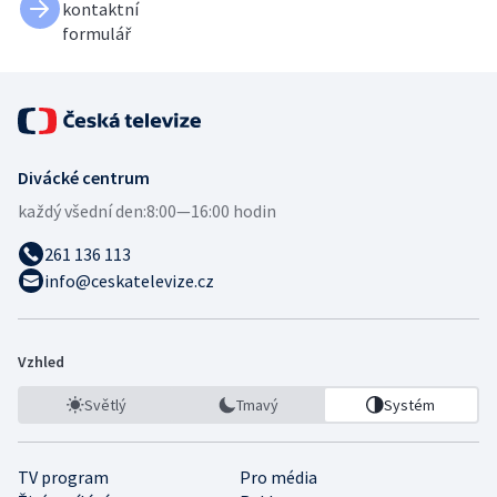
kontaktní
formulář
Divácké centrum
každý všední den:
8:00—16:00 hodin
261 136 113
info@ceskatelevize.cz
Vzhled
Světlý
Tmavý
Systém
TV program
Pro média