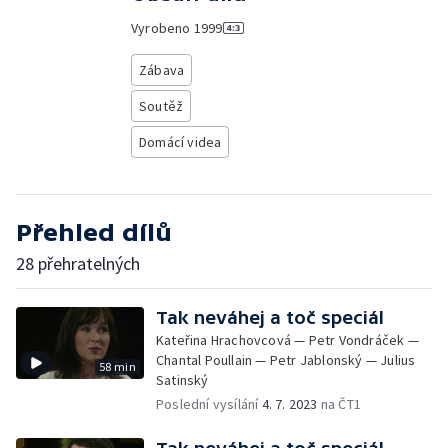
Vyrobeno
1999
Zábava
Soutěž
Domácí videa
Přehled dílů
28 přehratelných
Tak neváhej a toč speciál
Kateřina Hrachovcová — Petr Vondráček —
Chantal Poullain — Petr Jablonský — Julius
58 min
Satinský
Poslední vysílání
4. 7. 2023
na ČT1