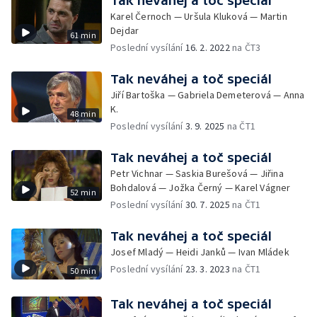
Tak neváhej a toč speciál
Karel Černoch — Uršula Kluková — Martin
Dejdar
61 min
Poslední vysílání
16. 2. 2022
na ČT3
Tak neváhej a toč speciál
Jiří Bartoška — Gabriela Demeterová — Anna
K.
48 min
Poslední vysílání
3. 9. 2025
na ČT1
Tak neváhej a toč speciál
Petr Vichnar — Saskia Burešová — Jiřina
Bohdalová — Jožka Černý — Karel Vágner
52 min
Poslední vysílání
30. 7. 2025
na ČT1
Tak neváhej a toč speciál
Josef Mladý — Heidi Janků — Ivan Mládek
Poslední vysílání
23. 3. 2023
na ČT1
50 min
Tak neváhej a toč speciál