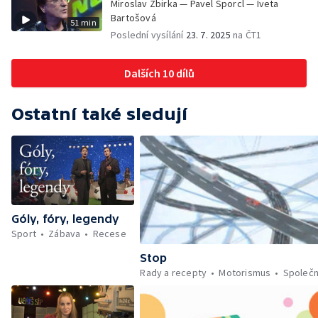
Miroslav Žbirka — Pavel Šporcl — Iveta
Bartošová
51 min
Poslední vysílání
23. 7. 2025
na ČT1
Dalších 10 dílů
Ostatní také sledují
Góly, fóry, legendy
Sport
Zábava
Recese
Stop
Rady a recepty
Motorismus
Společ