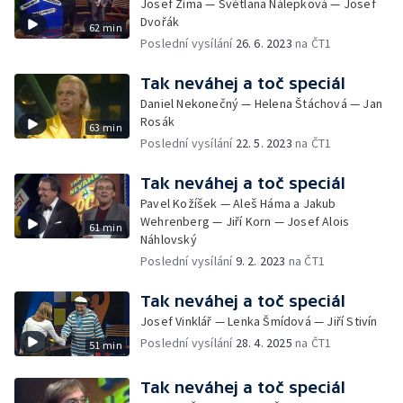
Josef Zíma — Světlana Nálepková — Josef
Dvořák
62 min
Poslední vysílání
26. 6. 2023
na ČT1
Tak neváhej a toč speciál
Daniel Nekonečný — Helena Štáchová — Jan
Rosák
63 min
Poslední vysílání
22. 5. 2023
na ČT1
Tak neváhej a toč speciál
Pavel Kožíšek — Aleš Háma a Jakub
Wehrenberg — Jiří Korn — Josef Alois
61 min
Náhlovský
Poslední vysílání
9. 2. 2023
na ČT1
Tak neváhej a toč speciál
Josef Vinklář — Lenka Šmídová — Jiří Stivín
Poslední vysílání
28. 4. 2025
na ČT1
51 min
Tak neváhej a toč speciál