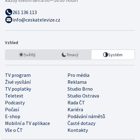
každý všední den:
8:00—16:00 hodin
261 136 113
info@ceskatelevize.cz
Vzhled
Světlý
Tmavý
Systém
TV program
Pro média
Živé vysílání
Reklama
TV poplatky
Studio Brno
Teletext
Studio Ostrava
Podcasty
Rada ČT
Počasí
Kariéra
E-shop
Podávání námětů
Mobilní a TV aplikace
Časté dotazy
Vše o ČT
Kontakty