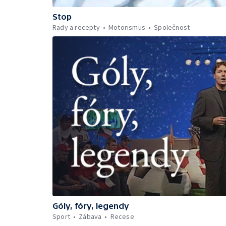
Stop
Rady a recepty
Motorismus
Společnost
Góly, fóry, legendy
Sport
Zábava
Recese