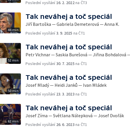
Poslední vysílání
16. 2. 2022
na ČT3
Tak neváhej a toč speciál
Jiří Bartoška — Gabriela Demeterová — Anna K.
48 min
Poslední vysílání
3. 9. 2025
na ČT1
Tak neváhej a toč speciál
Petr Vichnar — Saskia Burešová — Jiřina Bohdalová 
52 min
Poslední vysílání
30. 7. 2025
na ČT1
Tak neváhej a toč speciál
Josef Mladý — Heidi Janků — Ivan Mládek
50 min
Poslední vysílání
23. 3. 2023
na ČT1
Tak neváhej a toč speciál
Josef Zíma — Světlana Nálepková — Josef Dvořák
62 min
Poslední vysílání
26. 6. 2023
na ČT1