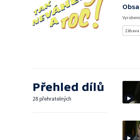
Obsa
Vyroben
Zábava
Přehled dílů
28 přehratelných