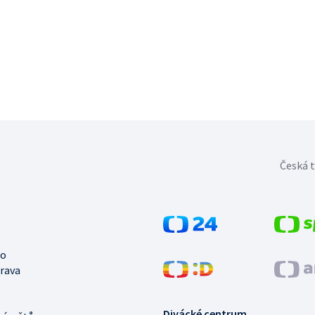
Česká t
no
trava
Divácké centrum