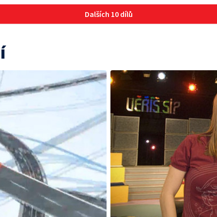
Dalších 10 dílů
í