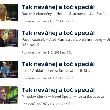
Tak neváhej a toč speciál
Daniel Nekonečný — Helena Štáchová — Jan Rosák
63 min
Poslední vysílání
22. 5. 2023
na ČT1
Tak neváhej a toč speciál
Pavel Kožíšek — Aleš Háma a Jakub Wehrenberg — Jiř
61 min
Náhlovský
Poslední vysílání
9. 2. 2023
na ČT1
Tak neváhej a toč speciál
Josef Vinklář — Lenka Šmídová — Jiří Stivín
51 min
Poslední vysílání
28. 4. 2025
na ČT1
Tak neváhej a toč speciál
Miroslav Žbirka — Pavel Šporcl — Iveta Bartošová
51 min
Poslední vysílání
23. 7. 2025
na ČT1