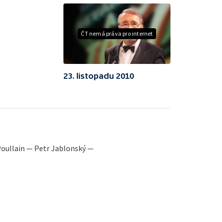
ČT nemá práva pro internet
23. listopadu 2010
oullain — Petr Jablonský —