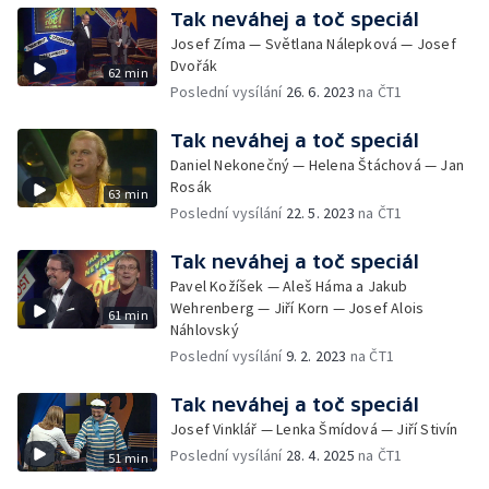
Tak neváhej a toč speciál
Josef Zíma — Světlana Nálepková — Josef
Dvořák
62 min
Poslední vysílání
26. 6. 2023
na ČT1
Tak neváhej a toč speciál
Daniel Nekonečný — Helena Štáchová — Jan
Rosák
63 min
Poslední vysílání
22. 5. 2023
na ČT1
Tak neváhej a toč speciál
Pavel Kožíšek — Aleš Háma a Jakub
Wehrenberg — Jiří Korn — Josef Alois
61 min
Náhlovský
Poslední vysílání
9. 2. 2023
na ČT1
Tak neváhej a toč speciál
Josef Vinklář — Lenka Šmídová — Jiří Stivín
Poslední vysílání
28. 4. 2025
na ČT1
51 min