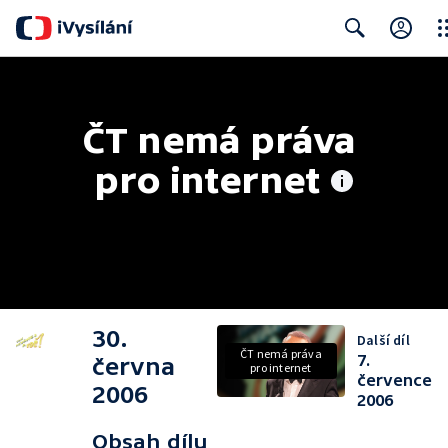
Clo
Search
ČT nemá práva 
pro internet
30.
Další díl
ČT nemá práva
7.
června
pro internet
července
2006
2006
Obsah dílu