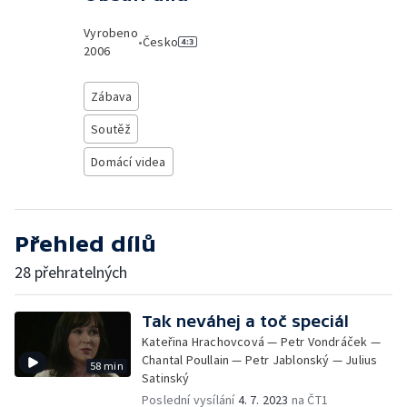
Vyrobeno
•
Česko
2006
Zábava
Soutěž
Domácí videa
Přehled dílů
28 přehratelných
Tak neváhej a toč speciál
Kateřina Hrachovcová — Petr Vondráček —
Chantal Poullain — Petr Jablonský — Julius
58 min
Satinský
Poslední vysílání
4. 7. 2023
na ČT1