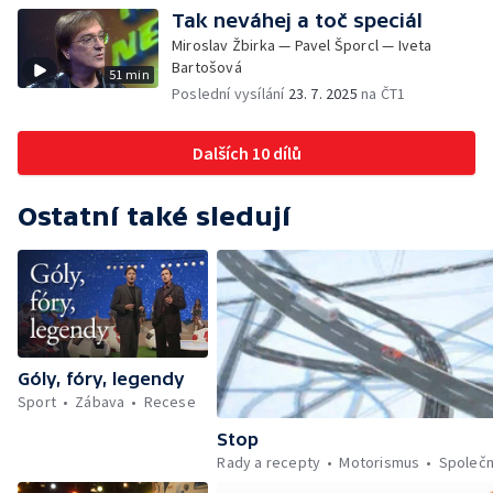
Tak neváhej a toč speciál
Miroslav Žbirka — Pavel Šporcl — Iveta
Bartošová
51 min
Poslední vysílání
23. 7. 2025
na ČT1
Dalších 10 dílů
Ostatní také sledují
Góly, fóry, legendy
Sport
Zábava
Recese
Stop
Rady a recepty
Motorismus
Společ