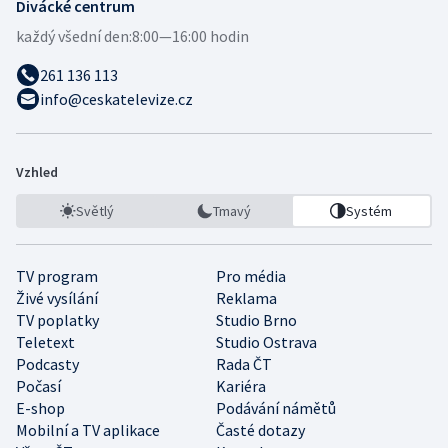
Divácké centrum
každý všední den:
8:00—16:00 hodin
261 136 113
info@ceskatelevize.cz
Vzhled
Světlý
Tmavý
Systém
TV program
Pro média
Živé vysílání
Reklama
TV poplatky
Studio Brno
Teletext
Studio Ostrava
Podcasty
Rada ČT
Počasí
Kariéra
E-shop
Podávání námětů
Mobilní a TV aplikace
Časté dotazy