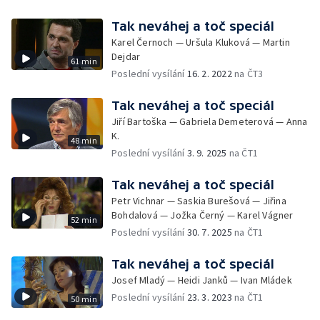
Tak neváhej a toč speciál
Karel Černoch — Uršula Kluková — Martin
Dejdar
61 min
Poslední vysílání
16. 2. 2022
na ČT3
Tak neváhej a toč speciál
Jiří Bartoška — Gabriela Demeterová — Anna
K.
48 min
Poslední vysílání
3. 9. 2025
na ČT1
Tak neváhej a toč speciál
Petr Vichnar — Saskia Burešová — Jiřina
Bohdalová — Jožka Černý — Karel Vágner
52 min
Poslední vysílání
30. 7. 2025
na ČT1
Tak neváhej a toč speciál
Josef Mladý — Heidi Janků — Ivan Mládek
Poslední vysílání
23. 3. 2023
na ČT1
50 min