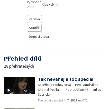
Vyrobeno
•
Česko
2006
Zábava
Soutěž
Domácí videa
Přehled dílů
28 přehratelných
Tak neváhej a toč speciál
Kateřina Hrachovcová — Petr Vondráček —
Chantal Poullain — Petr Jablonský — Julius
58 min
Satinský
Poslední vysílání
4. 7. 2023
na ČT1