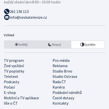
každý všední den:
8:00—16:00 hodin
261 136 113
info@ceskatelevize.cz
Vzhled
Světlý
Tmavý
Systém
TV program
Pro média
Živé vysílání
Reklama
TV poplatky
Studio Brno
Teletext
Studio Ostrava
Podcasty
Rada ČT
Počasí
Kariéra
E-shop
Podávání námětů
Mobilní a TV aplikace
Časté dotazy
Vše o ČT
Kontakty