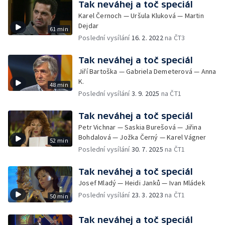
Tak neváhej a toč speciál
Karel Černoch — Uršula Kluková — Martin
Dejdar
61 min
Poslední vysílání
16. 2. 2022
na ČT3
Tak neváhej a toč speciál
Jiří Bartoška — Gabriela Demeterová — Anna
K.
48 min
Poslední vysílání
3. 9. 2025
na ČT1
Tak neváhej a toč speciál
Petr Vichnar — Saskia Burešová — Jiřina
Bohdalová — Jožka Černý — Karel Vágner
52 min
Poslední vysílání
30. 7. 2025
na ČT1
Tak neváhej a toč speciál
Josef Mladý — Heidi Janků — Ivan Mládek
Poslední vysílání
23. 3. 2023
na ČT1
50 min
Tak neváhej a toč speciál