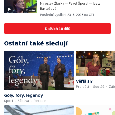
Miroslav Žbirka — Pavel Šporcl — Iveta
Bartošová
51 min
Poslední vysílání
23. 7. 2025
na ČT1
Dalších 10 dílů
Ostatní také sledují
Věříš si?
Pro děti
Soutěž
Záb
Góly, fóry, legendy
Sport
Zábava
Recese