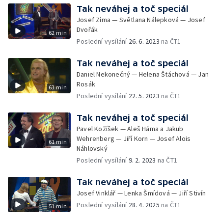
Tak neváhej a toč speciál
Josef Zíma — Světlana Nálepková — Josef
Dvořák
62 min
Poslední vysílání
26. 6. 2023
na ČT1
Tak neváhej a toč speciál
Daniel Nekonečný — Helena Štáchová — Jan
Rosák
63 min
Poslední vysílání
22. 5. 2023
na ČT1
Tak neváhej a toč speciál
Pavel Kožíšek — Aleš Háma a Jakub
Wehrenberg — Jiří Korn — Josef Alois
61 min
Náhlovský
Poslední vysílání
9. 2. 2023
na ČT1
Tak neváhej a toč speciál
Josef Vinklář — Lenka Šmídová — Jiří Stivín
Poslední vysílání
28. 4. 2025
na ČT1
51 min