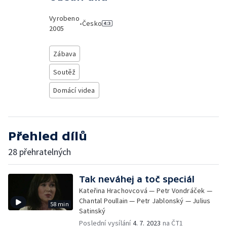
Vyrobeno
•
Česko
2005
Zábava
Soutěž
Domácí videa
Přehled dílů
28 přehratelných
Tak neváhej a toč speciál
Kateřina Hrachovcová — Petr Vondráček —
Chantal Poullain — Petr Jablonský — Julius
58 min
Satinský
Poslední vysílání
4. 7. 2023
na ČT1