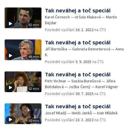
Tak neváhej a toč speciál
Karel Černoch — Uršula Kluková — Martin
Dejdar
61 min
Poslední vysílání
16. 2. 2022
na ČT3
Tak neváhej a toč speciál
Jiří Bartoška — Gabriela Demeterová — Anna
K.
48 min
Poslední vysílání
3. 9. 2025
na ČT1
Tak neváhej a toč speciál
Petr Vichnar — Saskia Burešová — Jiřina
Bohdalová — Jožka Černý — Karel Vágner
52 min
Poslední vysílání
30. 7. 2025
na ČT1
Tak neváhej a toč speciál
Josef Mladý — Heidi Janků — Ivan Mládek
Poslední vysílání
23. 3. 2023
na ČT1
50 min