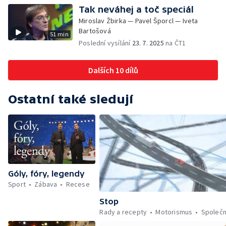
Tak neváhej a toč speciál
Miroslav Žbirka — Pavel Šporcl — Iveta
Bartošová
51 min
Poslední vysílání
23. 7. 2025
na ČT1
Dalších 10 dílů
Ostatní také sledují
Góly, fóry, legendy
Sport
Zábava
Recese
Stop
Rady a recepty
Motorismus
Společ