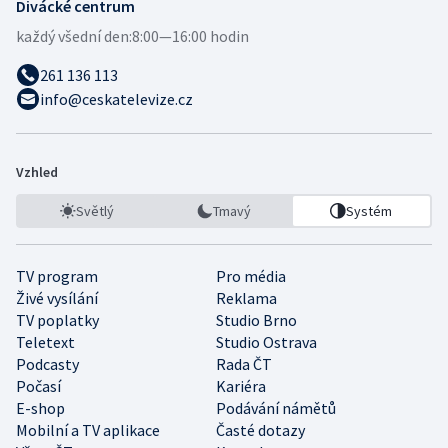
Divácké centrum
každý všední den:
8:00—16:00 hodin
261 136 113
info@ceskatelevize.cz
Vzhled
Světlý
Tmavý
Systém
TV program
Pro média
Živé vysílání
Reklama
TV poplatky
Studio Brno
Teletext
Studio Ostrava
Podcasty
Rada ČT
Počasí
Kariéra
E-shop
Podávání námětů
Mobilní a TV aplikace
Časté dotazy