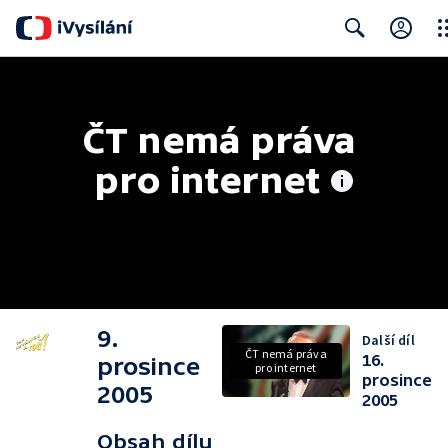
Clo
Search
ČT nemá práva 
pro internet
9.
Další díl
ČT nemá práva
16.
prosince
pro internet
prosince
2005
2005
Obsah dílu