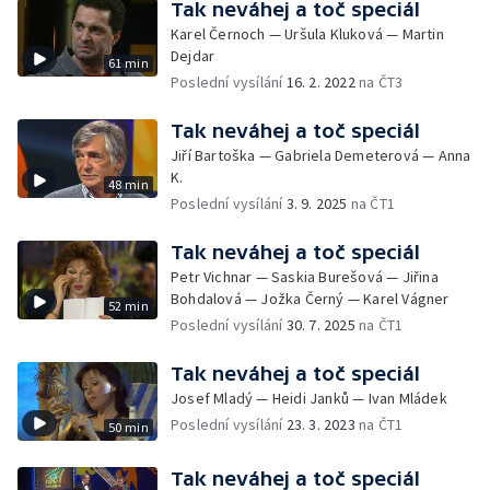
Tak neváhej a toč speciál
Karel Černoch — Uršula Kluková — Martin
Dejdar
61 min
Poslední vysílání
16. 2. 2022
na ČT3
Tak neváhej a toč speciál
Jiří Bartoška — Gabriela Demeterová — Anna
K.
48 min
Poslední vysílání
3. 9. 2025
na ČT1
Tak neváhej a toč speciál
Petr Vichnar — Saskia Burešová — Jiřina
Bohdalová — Jožka Černý — Karel Vágner
52 min
Poslední vysílání
30. 7. 2025
na ČT1
Tak neváhej a toč speciál
Josef Mladý — Heidi Janků — Ivan Mládek
Poslední vysílání
23. 3. 2023
na ČT1
50 min
Tak neváhej a toč speciál