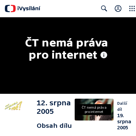
Close
Search
ČT nemá práva 
pro internet
12. srpna
Další
ČT nemá práva
díl
2005
pro internet
19.
srpna
Obsah dílu
2005