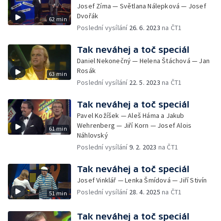
Josef Zíma — Světlana Nálepková — Josef
Dvořák
62 min
Poslední vysílání
26. 6. 2023
na ČT1
Tak neváhej a toč speciál
Daniel Nekonečný — Helena Štáchová — Jan
Rosák
63 min
Poslední vysílání
22. 5. 2023
na ČT1
Tak neváhej a toč speciál
Pavel Kožíšek — Aleš Háma a Jakub
Wehrenberg — Jiří Korn — Josef Alois
61 min
Náhlovský
Poslední vysílání
9. 2. 2023
na ČT1
Tak neváhej a toč speciál
Josef Vinklář — Lenka Šmídová — Jiří Stivín
Poslední vysílání
28. 4. 2025
na ČT1
51 min
Tak neváhej a toč speciál