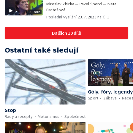
Miroslav Žbirka — Pavel Šporcl — Iveta
Bartošová
51 min
Poslední vysílání
23. 7. 2025
na ČT1
Dalších 10 dílů
Ostatní také sledují
Góly, fóry, legend
Sport
Zábava
Rece
Stop
Rady a recepty
Motorismus
Společnost