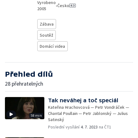
Vyrobeno
•
Česko
2005
Zábava
Soutěž
Domácí videa
Přehled dílů
28 přehratelných
Tak neváhej a toč speciál
Kateřina Hrachovcová — Petr Vondráček —
Chantal Poullain — Petr Jablonský — Julius
58 min
Satinský
Poslední vysílání
4. 7. 2023
na ČT1