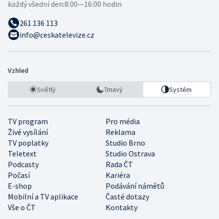
každý všední den:
8:00—16:00 hodin
261 136 113
info@ceskatelevize.cz
Vzhled
Světlý
Tmavý
Systém
TV program
Pro média
Živé vysílání
Reklama
TV poplatky
Studio Brno
Teletext
Studio Ostrava
Podcasty
Rada ČT
Počasí
Kariéra
E-shop
Podávání námětů
Mobilní a TV aplikace
Časté dotazy
Vše o ČT
Kontakty