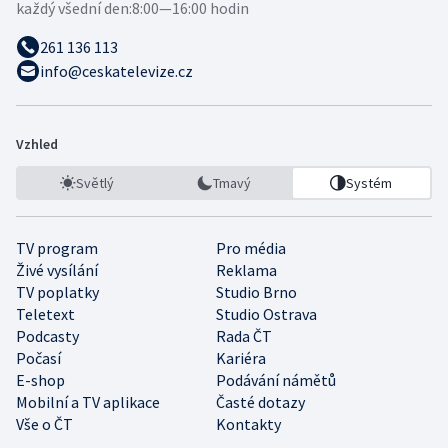
každý všední den:
8:00—16:00 hodin
261 136 113
info@ceskatelevize.cz
Vzhled
Světlý
Tmavý
Systém
TV program
Pro média
Živé vysílání
Reklama
TV poplatky
Studio Brno
Teletext
Studio Ostrava
Podcasty
Rada ČT
Počasí
Kariéra
E-shop
Podávání námětů
Mobilní a TV aplikace
Časté dotazy
Vše o ČT
Kontakty