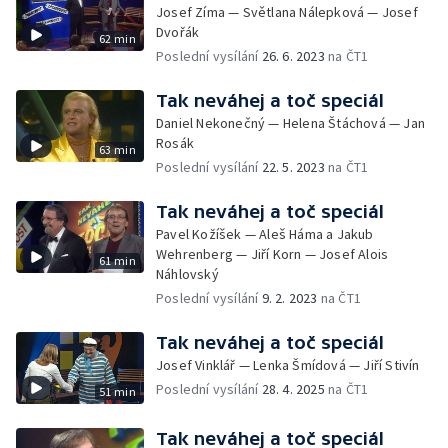
Josef Zíma — Světlana Nálepková — Josef
Dvořák
62 min
Poslední vysílání
26. 6. 2023
na ČT1
Tak neváhej a toč speciál
Daniel Nekonečný — Helena Štáchová — Jan
Rosák
63 min
Poslední vysílání
22. 5. 2023
na ČT1
Tak neváhej a toč speciál
Pavel Kožíšek — Aleš Háma a Jakub
Wehrenberg — Jiří Korn — Josef Alois
61 min
Náhlovský
Poslední vysílání
9. 2. 2023
na ČT1
Tak neváhej a toč speciál
Josef Vinklář — Lenka Šmídová — Jiří Stivín
Poslední vysílání
28. 4. 2025
na ČT1
51 min
Tak neváhej a toč speciál