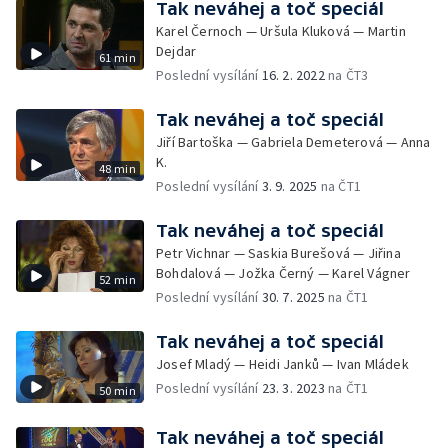
Tak neváhej a toč speciál
Karel Černoch — Uršula Kluková — Martin
Dejdar
61 min
Poslední vysílání
16. 2. 2022
na ČT3
Tak neváhej a toč speciál
Jiří Bartoška — Gabriela Demeterová — Anna
K.
48 min
Poslední vysílání
3. 9. 2025
na ČT1
Tak neváhej a toč speciál
Petr Vichnar — Saskia Burešová — Jiřina
Bohdalová — Jožka Černý — Karel Vágner
52 min
Poslední vysílání
30. 7. 2025
na ČT1
Tak neváhej a toč speciál
Josef Mladý — Heidi Janků — Ivan Mládek
Poslední vysílání
23. 3. 2023
na ČT1
50 min
Tak neváhej a toč speciál