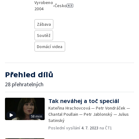
Vyrobeno
•
Česko
2004
Zábava
Soutěž
Domácí videa
Přehled dílů
28 přehratelných
Tak neváhej a toč speciál
Kateřina Hrachovcová — Petr Vondráček —
Chantal Poullain — Petr Jablonský — Julius
58 min
Satinský
Poslední vysílání
4. 7. 2023
na ČT1