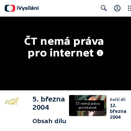
Clo
Search
ČT nemá práva 
pro internet
5. března
Další díl
ČT nemá práva
12.
2004
pro internet
března
2004
Obsah dílu