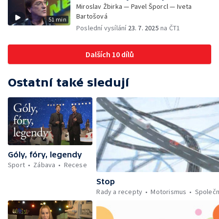
Miroslav Žbirka — Pavel Šporcl — Iveta
Bartošová
51 min
Poslední vysílání
23. 7. 2025
na ČT1
Dalších 10 dílů
Ostatní také sledují
Góly, fóry, legendy
Sport
Zábava
Recese
Stop
Rady a recepty
Motorismus
Společ