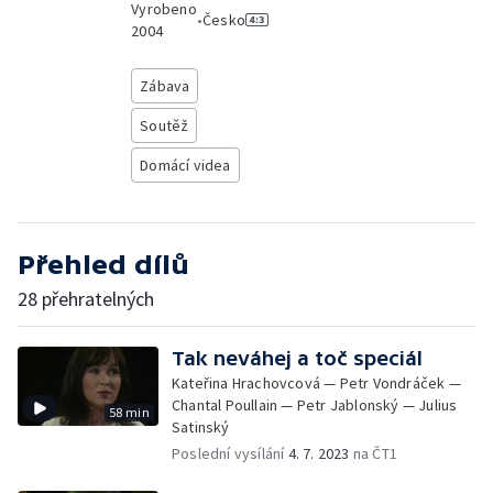
Vyrobeno
•
Česko
2004
Zábava
Soutěž
Domácí videa
Přehled dílů
28 přehratelných
Tak neváhej a toč speciál
Kateřina Hrachovcová — Petr Vondráček —
Chantal Poullain — Petr Jablonský — Julius
58 min
Satinský
Poslední vysílání
4. 7. 2023
na ČT1