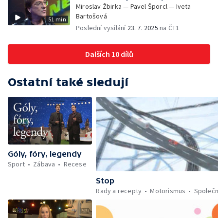
Miroslav Žbirka — Pavel Šporcl — Iveta
Bartošová
51 min
Poslední vysílání
23. 7. 2025
na ČT1
Dalších 10 dílů
Ostatní také sledují
Góly, fóry, legendy
Sport
Zábava
Recese
Stop
Rady a recepty
Motorismus
Společ