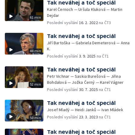
Tak neváhej a toč speciál
Karel Černoch — Uršula Kluková — Martin
Dejdar
61 min
Poslední vysílání
16. 2. 2022
na ČT3
Tak neváhej a toč speciál
Jiří Bartoška — Gabriela Demeterová — Anna
K.
48 min
Poslední vysílání
3. 9. 2025
na ČT1
Tak neváhej a toč speciál
Petr Vichnar — Saskia Burešová — Jiřina
Bohdalová — Jožka Černý — Karel Vágner
52 min
Poslední vysílání
30. 7. 2025
na ČT1
Tak neváhej a toč speciál
Josef Mladý — Heidi Janků — Ivan Mládek
Poslední vysílání
23. 3. 2023
na ČT1
50 min
Tak neváhej a toč speciál