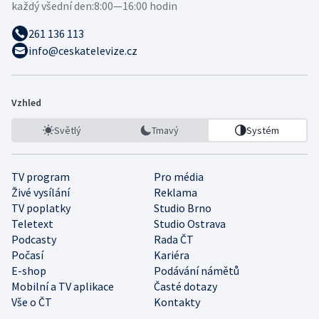
každý všední den:
8:00—16:00 hodin
261 136 113
info@ceskatelevize.cz
Vzhled
Světlý
Tmavý
Systém
TV program
Pro média
Živé vysílání
Reklama
TV poplatky
Studio Brno
Teletext
Studio Ostrava
Podcasty
Rada ČT
Počasí
Kariéra
E-shop
Podávání námětů
Mobilní a TV aplikace
Časté dotazy
Vše o ČT
Kontakty