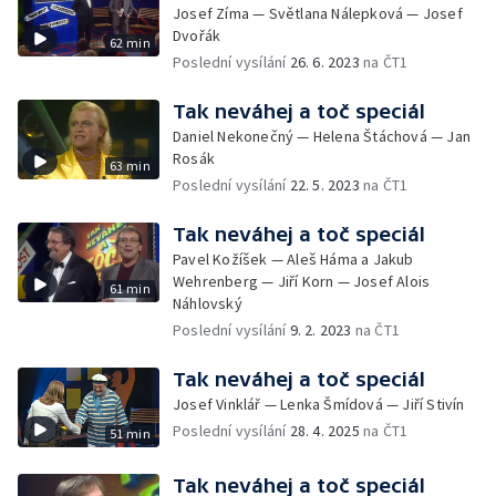
Josef Zíma — Světlana Nálepková — Josef
Dvořák
62 min
Poslední vysílání
26. 6. 2023
na ČT1
Tak neváhej a toč speciál
Daniel Nekonečný — Helena Štáchová — Jan
Rosák
63 min
Poslední vysílání
22. 5. 2023
na ČT1
Tak neváhej a toč speciál
Pavel Kožíšek — Aleš Háma a Jakub
Wehrenberg — Jiří Korn — Josef Alois
61 min
Náhlovský
Poslední vysílání
9. 2. 2023
na ČT1
Tak neváhej a toč speciál
Josef Vinklář — Lenka Šmídová — Jiří Stivín
Poslední vysílání
28. 4. 2025
na ČT1
51 min
Tak neváhej a toč speciál