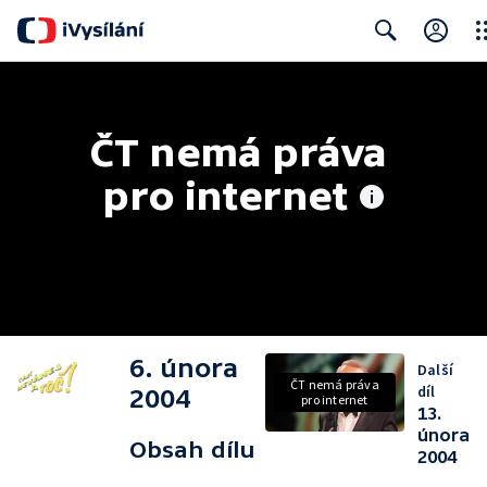
Clo
Search
ČT nemá práva 
pro internet
6. února
Další
ČT nemá práva
díl
2004
pro internet
13.
února
Obsah dílu
2004