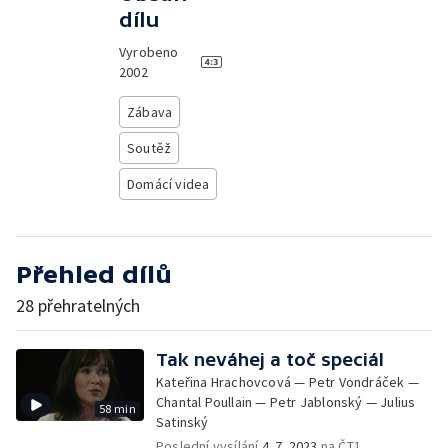
dílu
Vyrobeno
2002
Zábava
Soutěž
Domácí videa
Přehled dílů
28 přehratelných
Tak neváhej a toč speciál
Kateřina Hrachovcová — Petr Vondráček —
Chantal Poullain — Petr Jablonský — Julius
58 min
Satinský
Poslední vysílání
4. 7. 2023
na ČT1