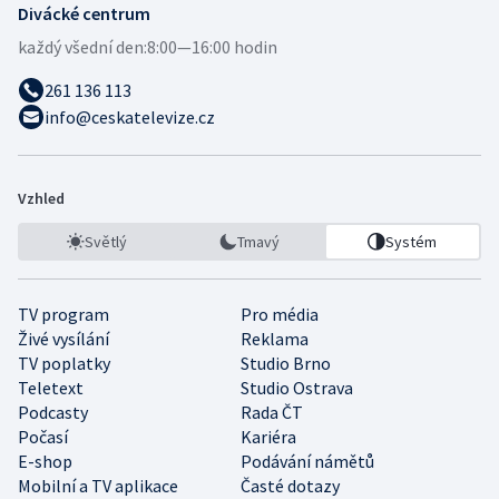
Divácké centrum
každý všední den:
8:00—16:00 hodin
261 136 113
info@ceskatelevize.cz
Vzhled
Světlý
Tmavý
Systém
TV program
Pro média
Živé vysílání
Reklama
TV poplatky
Studio Brno
Teletext
Studio Ostrava
Podcasty
Rada ČT
Počasí
Kariéra
E-shop
Podávání námětů
Mobilní a TV aplikace
Časté dotazy