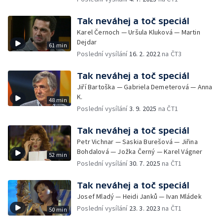
Tak neváhej a toč speciál
Karel Černoch — Uršula Kluková — Martin
Dejdar
61 min
Poslední vysílání
16. 2. 2022
na ČT3
Tak neváhej a toč speciál
Jiří Bartoška — Gabriela Demeterová — Anna
K.
48 min
Poslední vysílání
3. 9. 2025
na ČT1
Tak neváhej a toč speciál
Petr Vichnar — Saskia Burešová — Jiřina
Bohdalová — Jožka Černý — Karel Vágner
52 min
Poslední vysílání
30. 7. 2025
na ČT1
Tak neváhej a toč speciál
Josef Mladý — Heidi Janků — Ivan Mládek
Poslední vysílání
23. 3. 2023
na ČT1
50 min