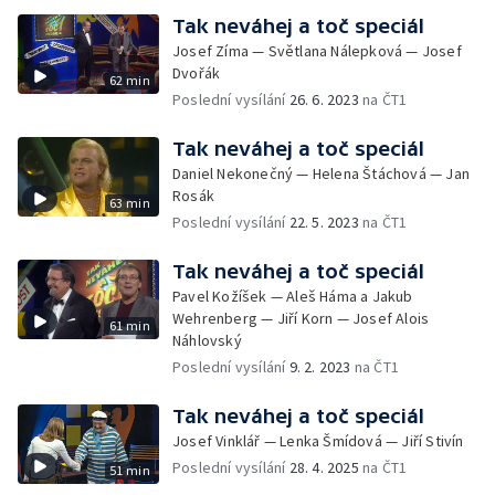
Tak neváhej a toč speciál
Josef Zíma — Světlana Nálepková — Josef
Dvořák
62 min
Poslední vysílání
26. 6. 2023
na ČT1
Tak neváhej a toč speciál
Daniel Nekonečný — Helena Štáchová — Jan
Rosák
63 min
Poslední vysílání
22. 5. 2023
na ČT1
Tak neváhej a toč speciál
Pavel Kožíšek — Aleš Háma a Jakub
Wehrenberg — Jiří Korn — Josef Alois
61 min
Náhlovský
Poslední vysílání
9. 2. 2023
na ČT1
Tak neváhej a toč speciál
Josef Vinklář — Lenka Šmídová — Jiří Stivín
Poslední vysílání
28. 4. 2025
na ČT1
51 min