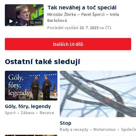
Tak neváhej a toč speciál
Miroslav Žbirka — Pavel Šporcl — Iveta
Bartošová
51 min
Poslední vysílání
23. 7. 2025
na ČT1
Dalších 10 dílů
Ostatní také sledují
Góly, fóry, legendy
Sport
Zábava
Recese
Stop
Rady a recepty
Motorismus
Společ