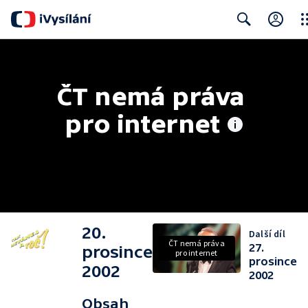
Clo
Search
ČT nemá práva 
pro internet
20.
Další díl
ČT nemá práva
27.
prosince
pro internet
prosince
2002
2002
Obsah