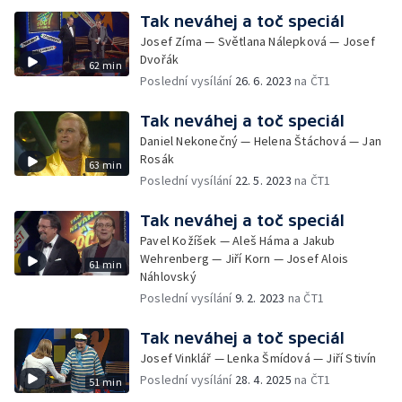
Tak neváhej a toč speciál
Josef Zíma — Světlana Nálepková — Josef
Dvořák
62 min
Poslední vysílání
26. 6. 2023
na ČT1
Tak neváhej a toč speciál
Daniel Nekonečný — Helena Štáchová — Jan
Rosák
63 min
Poslední vysílání
22. 5. 2023
na ČT1
Tak neváhej a toč speciál
Pavel Kožíšek — Aleš Háma a Jakub
Wehrenberg — Jiří Korn — Josef Alois
61 min
Náhlovský
Poslední vysílání
9. 2. 2023
na ČT1
Tak neváhej a toč speciál
Josef Vinklář — Lenka Šmídová — Jiří Stivín
Poslední vysílání
28. 4. 2025
na ČT1
51 min