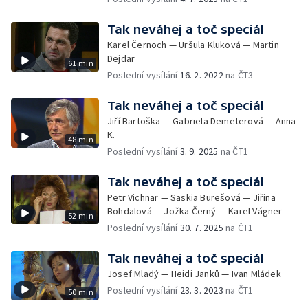
Tak neváhej a toč speciál
Karel Černoch — Uršula Kluková — Martin
Dejdar
61 min
Poslední vysílání
16. 2. 2022
na ČT3
Tak neváhej a toč speciál
Jiří Bartoška — Gabriela Demeterová — Anna
K.
48 min
Poslední vysílání
3. 9. 2025
na ČT1
Tak neváhej a toč speciál
Petr Vichnar — Saskia Burešová — Jiřina
Bohdalová — Jožka Černý — Karel Vágner
52 min
Poslední vysílání
30. 7. 2025
na ČT1
Tak neváhej a toč speciál
Josef Mladý — Heidi Janků — Ivan Mládek
Poslední vysílání
23. 3. 2023
na ČT1
50 min