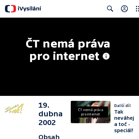
Clo
Search
ČT nemá práva 
pro internet
19.
Další díl
ČT nemá práva
Tak
dubna
pro internet
neváhej
2002
a toč -
speciál!
Obsah