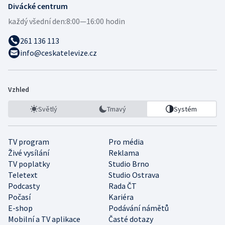
Divácké centrum
každý všední den:
8:00—16:00 hodin
261 136 113
info@ceskatelevize.cz
Vzhled
Světlý
Tmavý
Systém
TV program
Pro média
Živé vysílání
Reklama
TV poplatky
Studio Brno
Teletext
Studio Ostrava
Podcasty
Rada ČT
Počasí
Kariéra
E-shop
Podávání námětů
Mobilní a TV aplikace
Časté dotazy