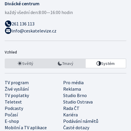
Divácké centrum
každý všední den:
8:00—16:00 hodin
261 136 113
info@ceskatelevize.cz
Vzhled
Světlý
Tmavý
Systém
TV program
Pro média
Živé vysílání
Reklama
TV poplatky
Studio Brno
Teletext
Studio Ostrava
Podcasty
Rada ČT
Počasí
Kariéra
E-shop
Podávání námětů
Mobilní a TV aplikace
Časté dotazy