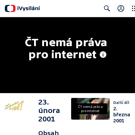
Clo
Search
ČT nemá práva 
pro internet
23.
Další díl
ČT nemá práva
2.
února
pro internet
března
2001
2001
Obsah