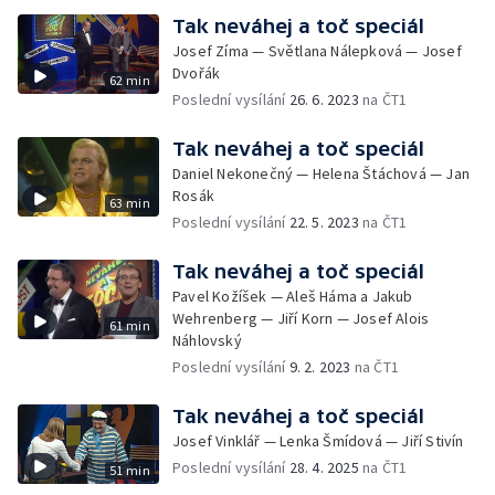
Tak neváhej a toč speciál
Josef Zíma — Světlana Nálepková — Josef
Dvořák
62 min
Poslední vysílání
26. 6. 2023
na ČT1
Tak neváhej a toč speciál
Daniel Nekonečný — Helena Štáchová — Jan
Rosák
63 min
Poslední vysílání
22. 5. 2023
na ČT1
Tak neváhej a toč speciál
Pavel Kožíšek — Aleš Háma a Jakub
Wehrenberg — Jiří Korn — Josef Alois
61 min
Náhlovský
Poslední vysílání
9. 2. 2023
na ČT1
Tak neváhej a toč speciál
Josef Vinklář — Lenka Šmídová — Jiří Stivín
Poslední vysílání
28. 4. 2025
na ČT1
51 min