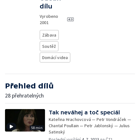
dílu
Vyrobeno
2001
Zábava
Soutěž
Domácí videa
Přehled dílů
28 přehratelných
Tak neváhej a toč speciál
Kateřina Hrachovcová — Petr Vondráček —
Chantal Poullain — Petr Jablonský — Julius
58 min
Satinský
Poslední vysílání
4. 7. 2023
na ČT1