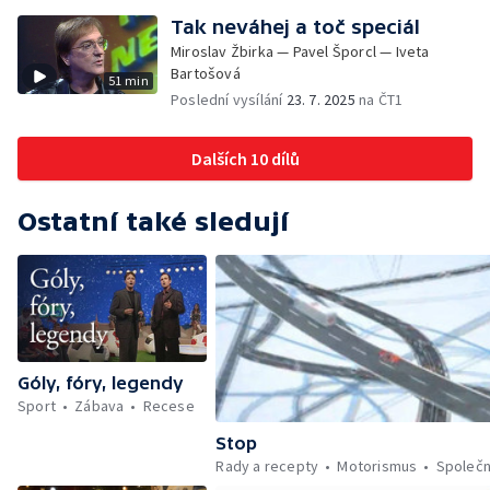
Tak neváhej a toč speciál
Miroslav Žbirka — Pavel Šporcl — Iveta
Bartošová
51 min
Poslední vysílání
23. 7. 2025
na ČT1
Dalších 10 dílů
Ostatní také sledují
Góly, fóry, legendy
Sport
Zábava
Recese
Stop
Rady a recepty
Motorismus
Společ