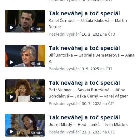
Tak neváhej a toč speciál
Karel Černoch — Uršula Kluková — Martin
Dejdar
61 min
Poslední vysílání
16. 2. 2022
na ČT3
Tak neváhej a toč speciál
Jiří Bartoška — Gabriela Demeterová — Anna
K.
48 min
Poslední vysílání
3. 9. 2025
na ČT1
Tak neváhej a toč speciál
Petr Vichnar — Saskia Burešová — Jiřina
Bohdalová — Jožka Černý — Karel Vágner
52 min
Poslední vysílání
30. 7. 2025
na ČT1
Tak neváhej a toč speciál
Josef Mladý — Heidi Janků — Ivan Mládek
Poslední vysílání
23. 3. 2023
na ČT1
50 min