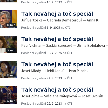
Poslední vysílání
16. 2. 2022
na ČT3
Tak neváhej a toč speciál
Jiří Bartoška — Gabriela Demeterová — Anna K.
48 min
Poslední vysílání
3. 9. 2025
na ČT1
Tak neváhej a toč speciál
Petr Vichnar — Saskia Burešová — Jiřina Bohdalová 
52 min
Poslední vysílání
30. 7. 2025
na ČT1
Tak neváhej a toč speciál
Josef Mladý — Heidi Janků — Ivan Mládek
50 min
Poslední vysílání
23. 3. 2023
na ČT1
Tak neváhej a toč speciál
Josef Zíma — Světlana Nálepková — Josef Dvořák
62 min
Poslední vysílání
26. 6. 2023
na ČT1