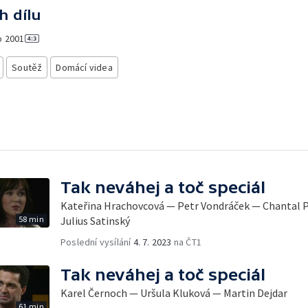
h dílu
o
2001
Soutěž
Domácí videa
Tak neváhej a toč speciál
Kateřina Hrachovcová — Petr Vondráček — Chantal P
58 min
Julius Satinský
Poslední vysílání
4. 7. 2023
na ČT1
Tak neváhej a toč speciál
Karel Černoch — Uršula Kluková — Martin Dejdar
61 min