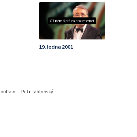
ČT nemá práva pro internet
19. ledna 2001
oullain — Petr Jablonský —