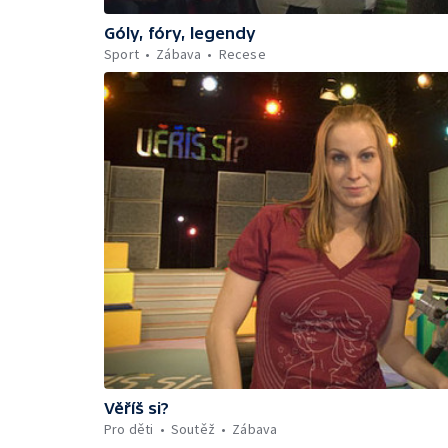
Góly, fóry, legendy
Sport
Zábava
Recese
Věříš si?
Pro děti
Soutěž
Zábava