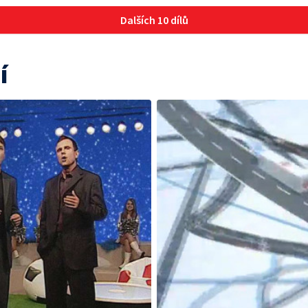
Dalších 10 dílů
í