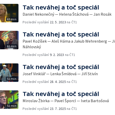
Tak neváhej a toč speciál
Daniel Nekonečný — Helena Štáchová — Jan Rosák
63 min
Poslední vysílání
22. 5. 2023
na ČT1
Tak neváhej a toč speciál
Pavel Kožíšek — Aleš Háma a Jakub Wehrenberg — Jiř
61 min
Náhlovský
Poslední vysílání
9. 2. 2023
na ČT1
Tak neváhej a toč speciál
Josef Vinklář — Lenka Šmídová — Jiří Stivín
51 min
Poslední vysílání
28. 4. 2025
na ČT1
Tak neváhej a toč speciál
Miroslav Žbirka — Pavel Šporcl — Iveta Bartošová
51 min
Poslední vysílání
23. 7. 2025
na ČT1