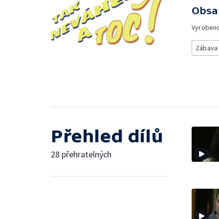
Obsa
Vyroben
Zábava
Přehled dílů
28 přehratelných