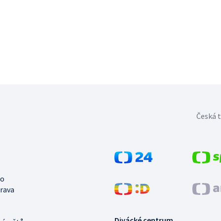
Česká t
no
trava
Divácké centrum