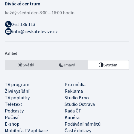
Divácké centrum
každý všední den:
8:00—16:00 hodin
261 136 113
info@ceskatelevize.cz
Vzhled
Světlý
Tmavý
Systém
TV program
Pro média
Živé vysílání
Reklama
TV poplatky
Studio Brno
Teletext
Studio Ostrava
Podcasty
Rada ČT
Počasí
Kariéra
E-shop
Podávání námětů
Mobilní a TV aplikace
Časté dotazy