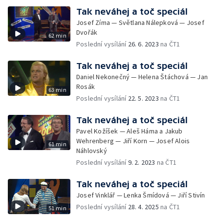
Tak neváhej a toč speciál
Josef Zíma — Světlana Nálepková — Josef
Dvořák
62 min
Poslední vysílání
26. 6. 2023
na ČT1
Tak neváhej a toč speciál
Daniel Nekonečný — Helena Štáchová — Jan
Rosák
63 min
Poslední vysílání
22. 5. 2023
na ČT1
Tak neváhej a toč speciál
Pavel Kožíšek — Aleš Háma a Jakub
Wehrenberg — Jiří Korn — Josef Alois
61 min
Náhlovský
Poslední vysílání
9. 2. 2023
na ČT1
Tak neváhej a toč speciál
Josef Vinklář — Lenka Šmídová — Jiří Stivín
Poslední vysílání
28. 4. 2025
na ČT1
51 min