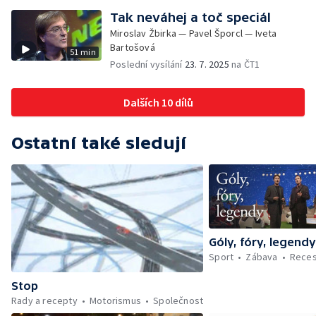
Tak neváhej a toč speciál
Miroslav Žbirka — Pavel Šporcl — Iveta
Bartošová
51 min
Poslední vysílání
23. 7. 2025
na ČT1
Dalších 10 dílů
Ostatní také sledují
Góly, fóry, legend
Sport
Zábava
Rece
Stop
Rady a recepty
Motorismus
Společnost