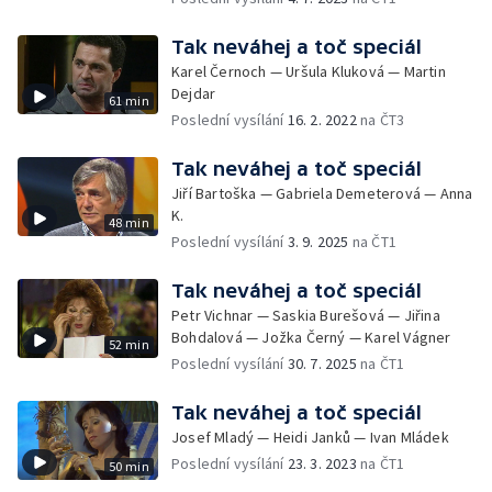
Tak neváhej a toč speciál
Karel Černoch — Uršula Kluková — Martin
Dejdar
61 min
Poslední vysílání
16. 2. 2022
na ČT3
Tak neváhej a toč speciál
Jiří Bartoška — Gabriela Demeterová — Anna
K.
48 min
Poslední vysílání
3. 9. 2025
na ČT1
Tak neváhej a toč speciál
Petr Vichnar — Saskia Burešová — Jiřina
Bohdalová — Jožka Černý — Karel Vágner
52 min
Poslední vysílání
30. 7. 2025
na ČT1
Tak neváhej a toč speciál
Josef Mladý — Heidi Janků — Ivan Mládek
Poslední vysílání
23. 3. 2023
na ČT1
50 min