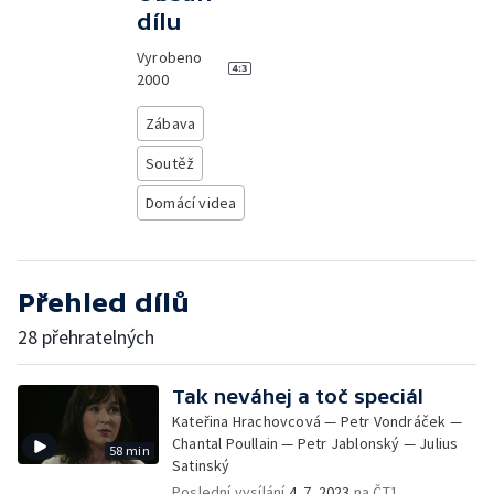
dílu
Vyrobeno
2000
Zábava
Soutěž
Domácí videa
Přehled dílů
28 přehratelných
Tak neváhej a toč speciál
Kateřina Hrachovcová — Petr Vondráček —
Chantal Poullain — Petr Jablonský — Julius
58 min
Satinský
Poslední vysílání
4. 7. 2023
na ČT1