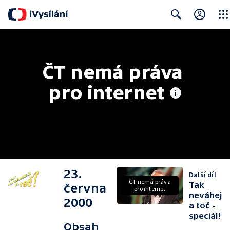
Close
Search
ČT nemá práva 
pro internet
23.
Další díl
ČT nemá práva
Tak
června
pro internet
neváhej
2000
a toč -
speciál!
Obsah