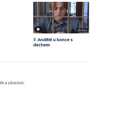
28 min
7. Andělé u konce s
dechem
k a závislost.