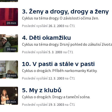
3. Ženy a drogy, drogy a ženy
Cyklus na téma drogy. O závislosti očima žen.
28 min
Poslední vysílání
26. 2. 2003
na ČT1
4. Děti okamžiku
Cyklus na téma drogy. Drsný pohled do zákulisí živo
28 min
Poslední vysílání
5. 3. 2003
na ČT1
10. V pasti a stále v pasti
Cyklus o drogách. Příběh narkomanky Katky.
28 min
Poslední vysílání
12. 3. 2003
na ČT1
5. My z klubů
Cyklus o drogách. Drogy a taneční scéna.
28 min
Poslední vysílání
19. 3. 2003
na ČT1