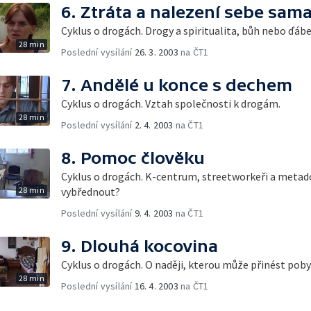
6. Ztráta a nalezení sebe sam
Cyklus o drogách. Drogy a spiritualita, bůh nebo ďábe
28 min
Poslední vysílání
26. 3. 2003
na ČT1
7. Andělé u konce s dechem
Cyklus o drogách. Vztah společnosti k drogám.
28 min
Poslední vysílání
2. 4. 2003
na ČT1
8. Pomoc člověku
Cyklus o drogách. K-centrum, streetworkeři a metadon
28 min
vybřednout?
Poslední vysílání
9. 4. 2003
na ČT1
9. Dlouhá kocovina
Cyklus o drogách. O naději, kterou může přinést poby
28 min
Poslední vysílání
16. 4. 2003
na ČT1