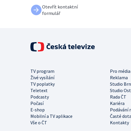
Otevřít kontaktní
formulář
TV program
Pro média
Živé vysílání
Reklama
TV poplatky
Studio Br
Teletext
Studio Os
Podcasty
Rada ČT
Počasí
Kariéra
E-shop
Podávání 
Mobilní a TV aplikace
Časté dot
Vše o ČT
Kontakty