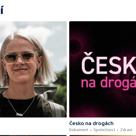
í
Česko na drogách
Dokument
Společnost
Zdraví