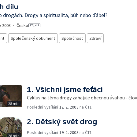
h dílu
o drogách. Drogy a spiritualita, bůh nebo ďábel?
o
2003
•
Česko
nt
Společenský dokument
Společnost
Zdraví
1. Všichni jsme feťáci
Cyklus na téma drogy zahajuje obecnou úvahou - člově
28 min
Poslední vysílání
12. 2. 2003
na ČT1
2. Dětský svět drog
Poslední vysílání
19. 2. 2003
na ČT1
28 min