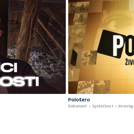
Pološero
Dokument
Společnost
Investig