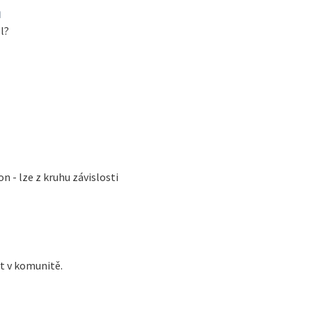
a
l?
 - lze z kruhu závislosti
t v komunitě.