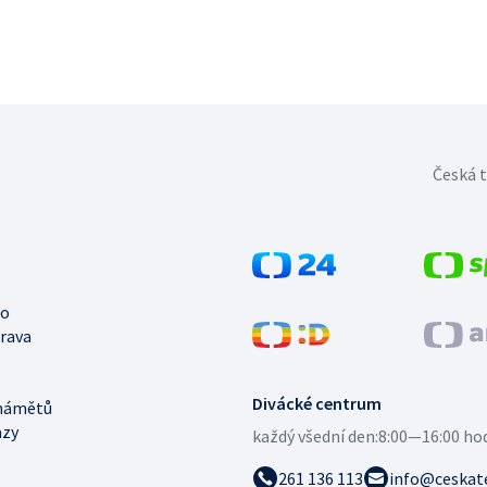
Česká t
no
trava
Divácké centrum
námětů
azy
každý všední den:
8:00—16:00 ho
261 136 113
info@ceskate