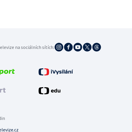
elevize na sociálních sítích:
din
levize.cz