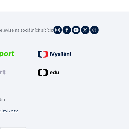
elevize na sociálních sítích:
din
levize.cz