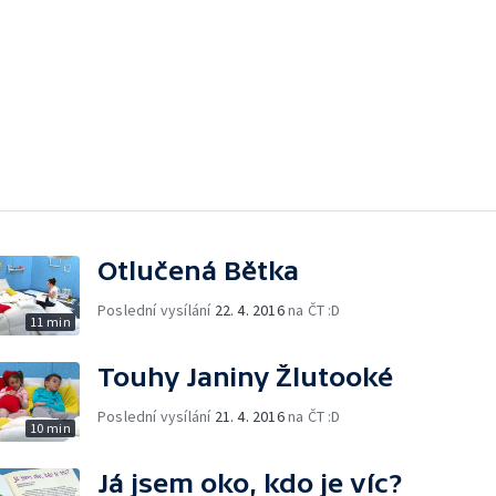
Otlučená Bětka
Poslední vysílání
22. 4. 2016
na ČT :D
11 min
Touhy Janiny Žlutooké
Poslední vysílání
21. 4. 2016
na ČT :D
10 min
Já jsem oko, kdo je víc?