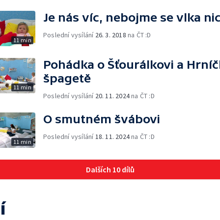
Je nás víc, nebojme se vlka ni
Poslední vysílání
26. 3. 2018
na ČT :D
11 min
Pohádka o Šťourálkovi a Hrníčk
špagetě
11 min
Poslední vysílání
20. 11. 2024
na ČT :D
O smutném švábovi
Poslední vysílání
18. 11. 2024
na ČT :D
11 min
Dalších 10 dílů
í