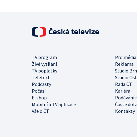
TV program
Pro média
Živé vysílání
Reklama
TV poplatky
Studio Br
Teletext
Studio Os
Podcasty
Rada ČT
Počasí
Kariéra
E-shop
Podávání 
Mobilní a TV aplikace
Časté dot
Vše o ČT
Kontakty