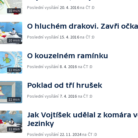
Poslední vysílání
20. 4. 2016
na ČT :D
10 min
O hluchém drakovi. Zavři očk
Poslední vysílání
15. 4. 2016
na ČT :D
10 min
O kouzelném ramínku
Poslední vysílání
8. 4. 2016
na ČT :D
11 min
Poklad od tří hrušek
Poslední vysílání
7. 4. 2016
na ČT :D
11 min
Jak Vojtíšek udělal z komára 
Jezinky
11 min
Poslední vysílání
22. 11. 2024
na ČT :D