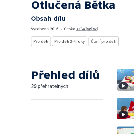
Otlučená Bětka
Obsah dílu
Vyrobeno
2016
•
Česko
Pro děti
Pro děti 2-4 roky
Čtení pro děti
Přehled dílů
29 přehratelných