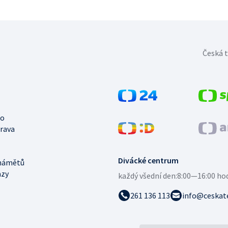
Česká t
no
trava
Divácké centrum
námětů
azy
každý všední den:
8:00—16:00 ho
261 136 113
info@ceskate