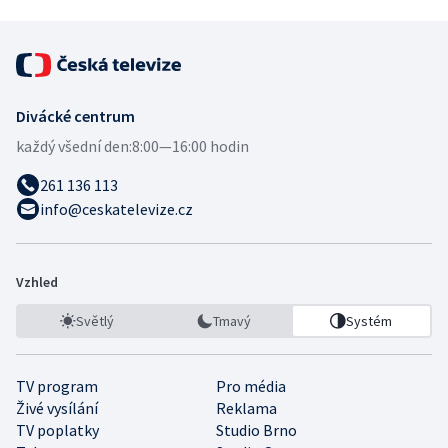
Divácké centrum
každý všední den:
8:00—16:00 hodin
261 136 113
info@ceskatelevize.cz
Vzhled
Světlý
Tmavý
Systém
TV program
Pro média
Živé vysílání
Reklama
TV poplatky
Studio Brno