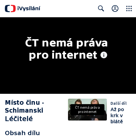
Close
Search
ČT nemá práva 
pro internet
Místo činu -
Další díl
ČT nemá práva
Schimanski
Až po
pro internet
krk v
Léčitelé
blátě
Obsah dílu