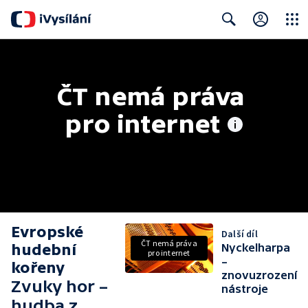
Close
Search
ČT nemá práva 
pro internet
Evropské
Další díl
ČT nemá práva
hudební
Nyckelharpa
pro internet
–
kořeny
znovuzrození
Zvuky hor –
nástroje
hudba z