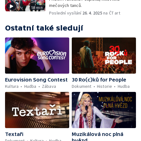
mečových tanců.
58 min
Poslední vysílání
26. 4. 2025
na ČT art
Ostatní také sledují
Eurovision Song Contest
30 Ro(c)ků for People
Kultura
Hudba
Zábava
Dokument
Historie
Hudba
Textaři
Muzikálová noc plná
hvězd
Dokument
Kultura
Hudba