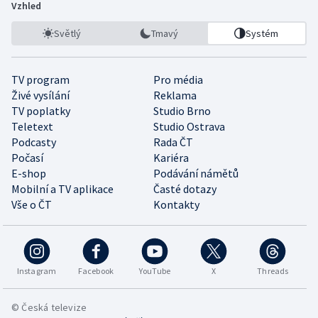
Vzhled
Světlý
Tmavý
Systém
TV program
Pro média
Živé vysílání
Reklama
TV poplatky
Studio Brno
Teletext
Studio Ostrava
Podcasty
Rada ČT
Počasí
Kariéra
E-shop
Podávání námětů
Mobilní a TV aplikace
Časté dotazy
Vše o ČT
Kontakty
Instagram
Facebook
YouTube
X
Threads
© Česká televize