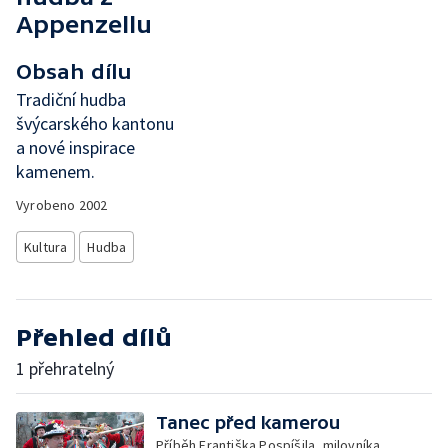
Appenzellu
Obsah dílu
Tradiční hudba
švýcarského kantonu
a nové inspirace
kamenem.
Vyrobeno
2002
Kultura
Hudba
Přehled dílů
1 přehratelný
Tanec před kamerou
Příběh Františka Pospíšila, milovníka