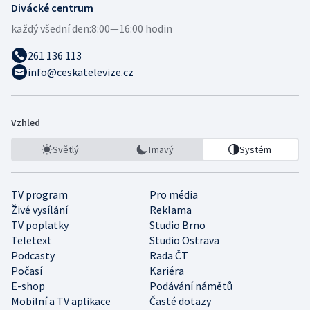
Divácké centrum
každý všední den:
8:00—16:00 hodin
261 136 113
info@ceskatelevize.cz
Vzhled
Světlý
Tmavý
Systém
TV program
Pro média
Živé vysílání
Reklama
TV poplatky
Studio Brno
Teletext
Studio Ostrava
Podcasty
Rada ČT
Počasí
Kariéra
E-shop
Podávání námětů
Mobilní a TV aplikace
Časté dotazy