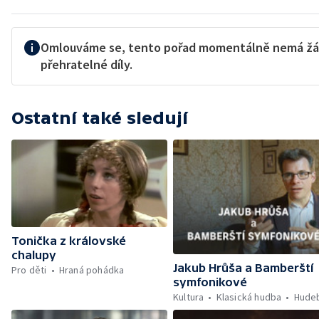
Omlouváme se, tento pořad momentálně nemá ž
přehratelné díly.
Ostatní také sledují
Tonička z královské
chalupy
Jakub Hrůša a Bamberští
Pro děti
Hraná pohádka
symfonikové
Kultura
Klasická hudba
Hudeb