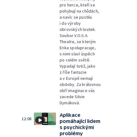
pro herce, kteří se
pohybují na chůdách,
a navíc se pustila
i do výroby
obrovských loutek.
Soubor V.O.S.A.
Theatre, se kterým
Erika spolupracuje,
s nimi slaví úspěch
po celém světě.
Vypadají totiž, jako
z říše fantazie
a v Evropě nemají
obdoby. Za královnou
obří imaginace vás
zavede Silvie
Dymáková.
Aplikace
12:08
pomáhající lidem
s psychickými
problémy