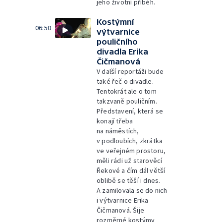
jeho životní příběh.
Kostýmní
06:50
výtvarnice
pouličního
divadla Erika
Čičmanová
V další reportáži bude
také řeč o divadle.
Tentokrát ale o tom
takzvaně pouličním.
Představení, která se
konají třeba
na náměstích,
v podloubích, zkrátka
ve veřejném prostoru,
měli rádi už starověcí
Řekové a čím dál větší
oblibě se těší i dnes.
A zamilovala se do nich
i výtvarnice Erika
Čičmanová. Šije
rozměrné kostýmy