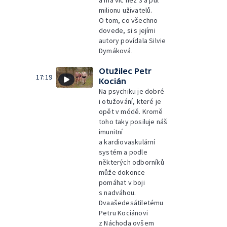
a má víc než 3 a půl
milionu uživatelů.
O tom, co všechno
dovede, si s jejími
autory povídala Silvie
Dymáková.
Otužilec Petr
17:19
Kocián
Na psychiku je dobré
i otužování, které je
opět v módě. Kromě
toho taky posiluje náš
imunitní
a kardiovaskulární
systém a podle
některých odborníků
může dokonce
pomáhat v boji
s nadváhou.
Dvaašedesátiletému
Petru Kociánovi
z Náchoda ovšem