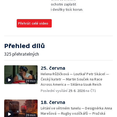
ochotni zaplatit
i desítky tisíc korun.
Přehrát celé video
Přehled dílů
325 přehratelných
25. června
Helena Růžičková — Loutkař Petr Skácel —
Český katetr — Martin Souček na Race
29 min
Across America — Sklárna Izaak Reich
Poslední vysílání
29. 6. 2026
na ČT1
18. června
Létání ve větrném tunelu — Designérka Anna
Marešová — Rugby vozíčkářů — Pražská
29 min