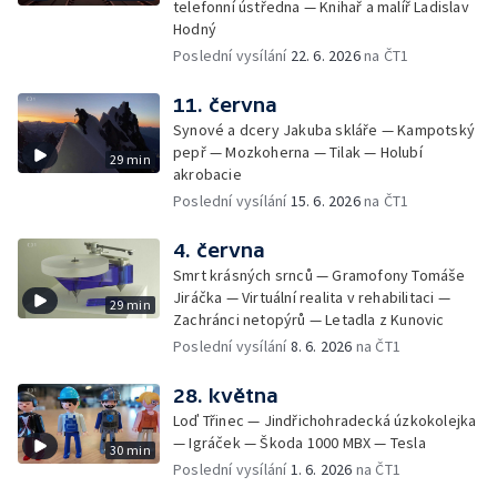
telefonní ústředna — Knihař a malíř Ladislav
Hodný
Poslední vysílání
22. 6. 2026
na ČT1
11. června
Synové a dcery Jakuba skláře — Kampotský
pepř — Mozkoherna — Tilak — Holubí
29 min
akrobacie
Poslední vysílání
15. 6. 2026
na ČT1
4. června
Smrt krásných srnců — Gramofony Tomáše
Jiráčka — Virtuální realita v rehabilitaci —
29 min
Zachránci netopýrů — Letadla z Kunovic
Poslední vysílání
8. 6. 2026
na ČT1
28. května
Loď Třinec — Jindřichohradecká úzkokolejka
— Igráček — Škoda 1000 MBX — Tesla
30 min
Poslední vysílání
1. 6. 2026
na ČT1