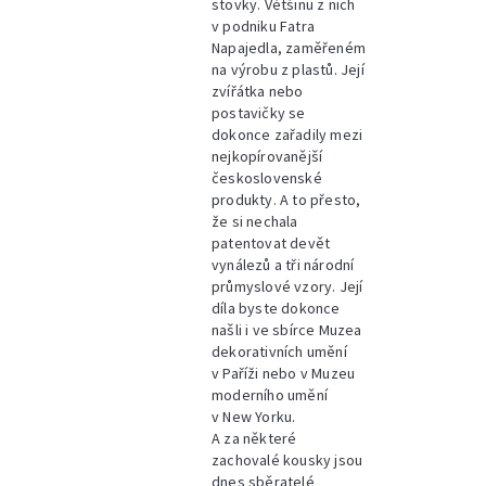
stovky. Většinu z nich
v podniku Fatra
Napajedla, zaměřeném
na výrobu z plastů. Její
zvířátka nebo
postavičky se
dokonce zařadily mezi
nejkopírovanější
československé
produkty. A to přesto,
že si nechala
patentovat devět
vynálezů a tři národní
průmyslové vzory. Její
díla byste dokonce
našli i ve sbírce Muzea
dekorativních umění
v Paříži nebo v Muzeu
moderního umění
v New Yorku.
A za některé
zachovalé kousky jsou
dnes sběratelé