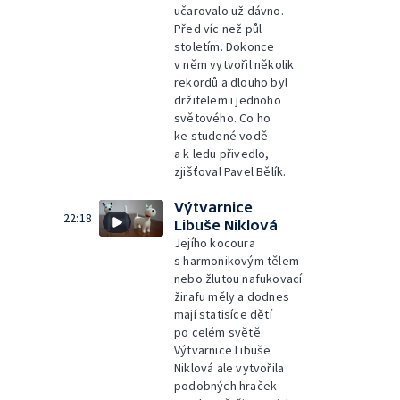
učarovalo už dávno.
Před víc než půl
stoletím. Dokonce
v něm vytvořil několik
rekordů a dlouho byl
držitelem i jednoho
světového. Co ho
ke studené vodě
a k ledu přivedlo,
zjišťoval Pavel Bělík.
Výtvarnice
22:18
Libuše Niklová
Jejího kocoura
s harmonikovým tělem
nebo žlutou nafukovací
žirafu měly a dodnes
mají statisíce dětí
po celém světě.
Výtvarnice Libuše
Niklová ale vytvořila
podobných hraček