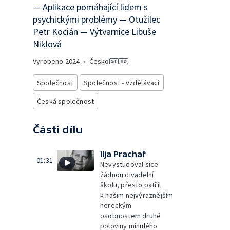
— Aplikace pomáhající lidem s
psychickými problémy — Otužilec
Petr Kocián — Výtvarnice Libuše
Niklová
Vyrobeno
2024
•
Česko
Společnost
Společnost - vzdělávací
Česká společnost
Části dílu
Ilja Prachař
01:31
Nevystudoval sice
žádnou divadelní
školu, přesto patřil
k našim nejvýraznějším
hereckým
osobnostem druhé
poloviny minulého