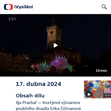
Search
29 min
17. dubna 2024
Obsah dílu
30 m
Ilja Prachař — Kostýmní výtvarnice
pouličního divadla Erika Čičmanová