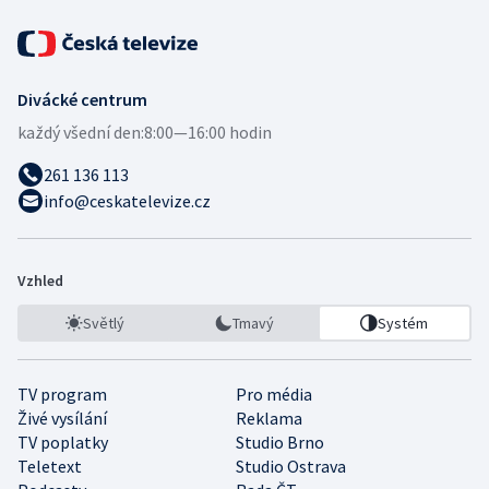
Divácké centrum
každý všední den:
8:00—16:00 hodin
261 136 113
info@ceskatelevize.cz
Vzhled
Světlý
Tmavý
Systém
TV program
Pro média
Živé vysílání
Reklama
TV poplatky
Studio Brno
Teletext
Studio Ostrava