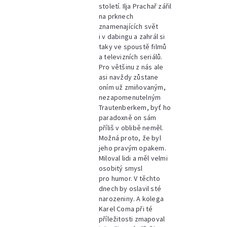
století. Ilja Prachař zářil
na prknech
znamenajících svět
i v dabingu a zahrál si
taky ve spoustě filmů
a televizních seriálů.
Pro většinu z nás ale
asi navždy zůstane
oním už zmiňovaným,
nezapomenutelným
Trautenberkem, byť ho
paradoxně on sám
příliš v oblibě neměl.
Možná proto, že byl
jeho pravým opakem.
Miloval lidi a měl velmi
osobitý smysl
pro humor. V těchto
dnech by oslavil sté
narozeniny. A kolega
Karel Coma při té
příležitosti zmapoval