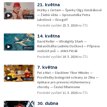
21. května
Hrátky s čertem — Šperky Olgy Vondrákové
— Žádná věda — Spisovatelka Petra
29 min
Lukešová — Discgolf
Poslední vysílání
25. 5. 2026
na ČT1
14. května
David Koller — Ultralighty Shark —
Rukavičkářka Ludmila Osičková — Příprava
29 min
vodicích psů — JAWA Pérák
Poslední vysílání
18. 5. 2026
na ČT1
7. května
Pat a Mat — Slackliner Tibor Mikulec —
Prostředky biologické ochrany ze Zlína —
30 min
Aplikace pro prevenci Alzheimerovy
choroby — Česká filharmonie
Poslední vysílání
11. 5. 2026
na ČT1
30. dubna