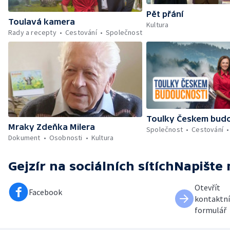
Pět přání
Toulavá kamera
Kultura
Rady a recepty
Cestování
Společnost
Toulky Českem bud
Mraky Zdeňka Milera
Společnost
Cestování
Dokument
Osobnosti
Kultura
Gejzír
na sociálních sítích
Napište
Otevřít
Facebook
kontaktní
formulář