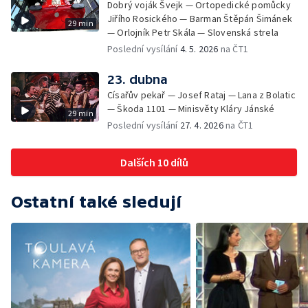
Dobrý voják Švejk — Ortopedické pomůcky
Jiřího Rosického — Barman Štěpán Šimánek
29 min
— Orlojník Petr Skála — Slovenská strela
Poslední vysílání
4. 5. 2026
na ČT1
23. dubna
Císařův pekař — Josef Rataj — Lana z Bolatic
— Škoda 1101 — Minisvěty Kláry Jánské
29 min
Poslední vysílání
27. 4. 2026
na ČT1
Dalších 10 dílů
Ostatní také sledují