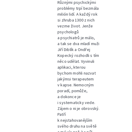
Různými psychickými
problémy trpí bezmála
milión lidí. A každý rok
si zhruba 1300 z nich
vezme život. Jenže
psychologů
a psychiatrů je málo,
a tak se dva mladí muži
Jiří Diblík a Ondřej
Kopecký rozhodli s tím
něco udělat. Vyvinuli
aplikaci, kterou
bychom mohli nazvat
jakýmsi terapeutem
v kapse. Nemocným
poradí, pomůže,
a dokonce je
i systematicky vede.
Zájem o ni je obrovský.
Patří
k nejstahovanějším
svého druhu na světě