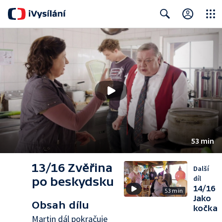
Close
Search
53 min
13/16 Zvěřina
Další
díl
po beskydsku
14/16
53 min
Jako
Obsah dílu
kočka
Martin dál pokračuje