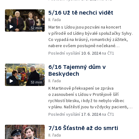
5/16 Už tě nechci vidět
II. řada
Martin s Lídou jsou pozváni na koncert
52 min
v přírodě od Lídiny bývalé spolužačky Sylvy.
Co vypadá na krásný, romantický zážitek,
nabere ovšem postupně nečekané
rozuzlení...
Poslední vysílání
10. 6. 2024
na ČT1
6/16 Tajemný dům v
Beskydech
II. řada
53 min
K Martinově překvapení se zpráva
o zasnoubení s Lídou v Protějově šíří
rychlostí blesku, i když to nebylo vůbec
v plánu. Naštěstí jsou tu vždycky pacienti,
kteří Martina přivedou na jiné myšlenky...
Poslední vysílání
17. 6. 2024
na ČT1
7/16 Šťastně až do smrti
II. řada