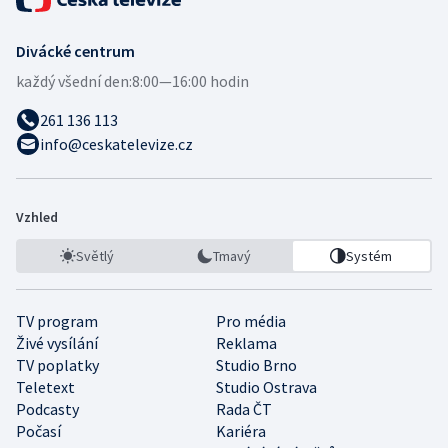
Divácké centrum
každý všední den:
8:00—16:00 hodin
261 136 113
info@ceskatelevize.cz
Vzhled
Světlý
Tmavý
Systém
TV program
Pro média
Živé vysílání
Reklama
TV poplatky
Studio Brno
Teletext
Studio Ostrava
Podcasty
Rada ČT
Počasí
Kariéra