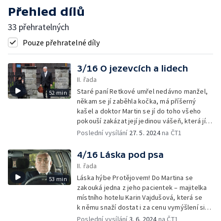
Přehled dílů
33 přehratelných
Pouze přehratelné díly
3/16 O jezevcích a lidech
II. řada
Staré paní Retkové umřel nedávno manžel,
52 min
někam se jí zaběhla kočka, má příšerný
kašel a doktor Martin se jí do toho všeho
pokouší zakázat její jedinou vášeň, která jí
zbývá – cigarety...
Poslední vysílání
27. 5. 2024
na ČT1
4/16 Láska pod psa
II. řada
Láska hýbe Protějovem! Do Martina se
53 min
zakouká jedna z jeho pacientek – majitelka
místního hotelu Karin Vajdušová, která se
k němu snaží dostat i za cenu vymýšlení si
zdravotních problémů,..
Poslední vysílání
3. 6. 2024
na ČT1