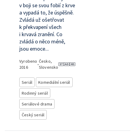
v boji se svou fobií z krve
a vypadá to, že úspěšně.
Zvládá už ošetřovat
k překvapení všech
i krvavá zranění. Co
zvládá o něco méně,
jsou emoce...
Vyrobeno
Česko,
•
2016
Slovensko
Seriál
Komediální seriál
Rodinný seriál
Seriálové drama
Český seriál