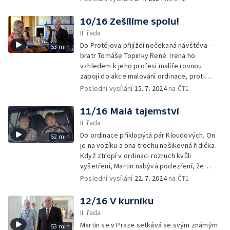
10/16 Zešílíme spolu!
II. řada
Do Protějova přijíždí nečekaná návštěva –
53 min
bratr Tomáše Topinky René. Irena ho
vzhledem k jeho profesi malíře rovnou
zapojí do akce malování ordinace, proti
které Martin brojí, ale neúspěšně...
Poslední vysílání
15. 7. 2024
na ČT1
11/16 Malá tajemství
II. řada
Do ordinace přiklopýtá pár Kloudových. On
52 min
je na vozíku a ona trochu nešikovná řidička.
Když ztropí v ordinaci rozruch kvůli
vyšetření, Martin nabývá podezření, že
za jejich chováním bude něco víc.
Poslední vysílání
22. 7. 2024
na ČT1
12/16 V kurníku
II. řada
Martin se v Praze setkává se svým známým
53 min