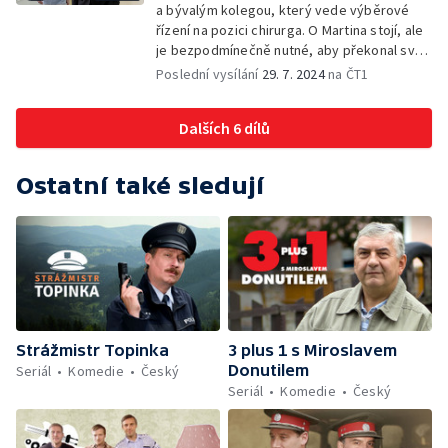
a bývalým kolegou, který vede výběrové
řízení na pozici chirurga. O Martina stojí, ale
je bezpodmínečně nutné, aby překonal svou
fobii z krve.
Poslední vysílání
29. 7. 2024
na ČT1
Dalších 6 dílů
Ostatní také sledují
Strážmistr Topinka
3 plus 1 s Miroslavem
Donutilem
Seriál
Komedie
Český
Seriál
Komedie
Český