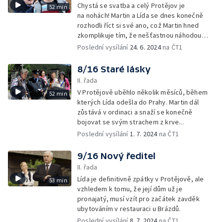
Chystá se svatba a celý Protějov je
52 min
na nohách! Martin a Lída se dnes konečně
rozhodli říct si své ano, což Martin hned
zkomplikuje tím, že nešťastnou náhodou
odrovná faráře, kterého odváží sanitka.
Poslední vysílání
24. 6. 2024
na ČT1
8/16 Staré lásky
II. řada
V Protějově uběhlo několik měsíců, během
52 min
kterých Lída odešla do Prahy. Martin dál
zůstává v ordinaci a snaží se konečně
bojovat se svým strachem z krve...
Poslední vysílání
1. 7. 2024
na ČT1
9/16 Nový ředitel
II. řada
Lída je definitivně zpátky v Protějově, ale
53 min
vzhledem k tomu, že její dům už je
pronajatý, musí vzít pro začátek zavděk
ubytováním v restauraci u Brázdů.
Poslední vysílání
8. 7. 2024
na ČT1