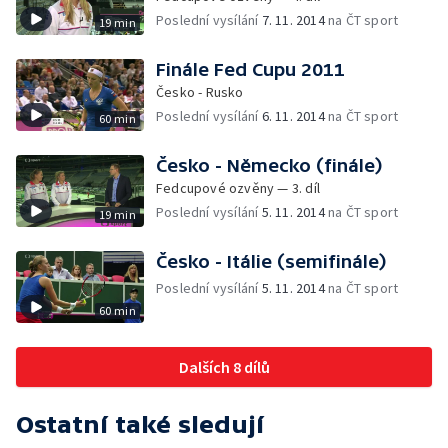
Poslední vysílání
7. 11. 2014
na ČT sport
19 min
Finále Fed Cupu 2011
Česko - Rusko
Poslední vysílání
6. 11. 2014
na ČT sport
60 min
Česko - Německo (finále)
Fedcupové ozvěny — 3. díl
Poslední vysílání
5. 11. 2014
na ČT sport
19 min
Česko - Itálie (semifinále)
Poslední vysílání
5. 11. 2014
na ČT sport
60 min
Dalších 8 dílů
Ostatní také sledují