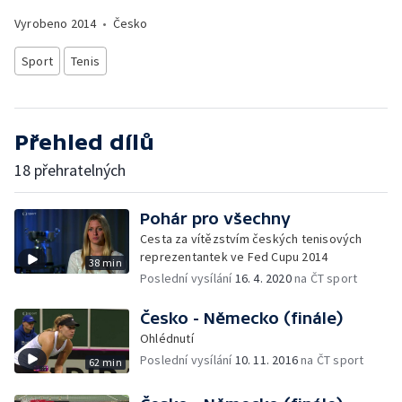
Vyrobeno
2014
•
Česko
Sport
Tenis
Přehled dílů
18 přehratelných
Pohár pro všechny
Cesta za vítězstvím českých tenisových
reprezentantek ve Fed Cupu 2014
38 min
Poslední vysílání
16. 4. 2020
na ČT sport
Česko - Německo (finále)
Ohlédnutí
Poslední vysílání
10. 11. 2016
na ČT sport
62 min