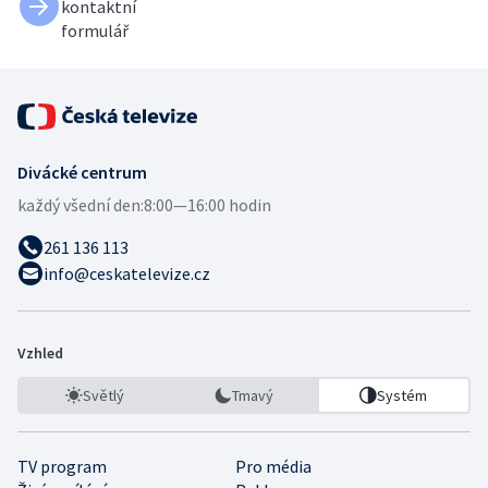
kontaktní
formulář
Divácké centrum
každý všední den:
8:00—16:00 hodin
261 136 113
info@ceskatelevize.cz
Vzhled
Světlý
Tmavý
Systém
TV program
Pro média