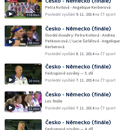
Česko - Německo (finále)
Petra Kvitová - Angelique Kerberová
Poslední vysílání
9. 11. 2014
na ČT sport
338 min
Česko - Německo (finále)
Úvodní dvouhry: Petra Kvitová - Andrea
Petkovicová // Lucie Šafářová - Angelique
199 min
Kerberová
Poslední vysílání
8. 11. 2014
na ČT sport
Česko - Německo (finále)
Fedcupové ozvěny — 5. díl
Poslední vysílání
7. 11. 2014
na ČT sport
20 min
Česko - Německo (finále)
Los finále
Poslední vysílání
7. 11. 2014
na ČT sport
21 min
Česko - Německo (finále)
Fedcupové ozvěny — 4. díl