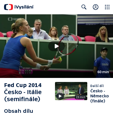
Close
Search
60 min
Fed Cup 2014
Další díl
Česko - Itálie
Česko -
Německo
19 min
(semifinále)
(finále)
Obsah dílu