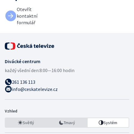
Otevřít
kontaktní
formulář
Divácké centrum
každý všední den:
8:00—16:00 hodin
261 136 113
info@ceskatelevize.cz
Vzhled
Světlý
Tmavý
Systém