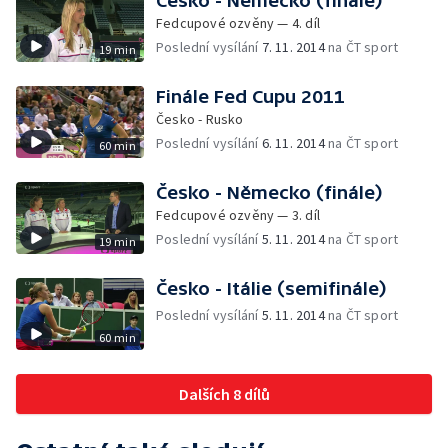
Česko - Německo (finále)
Fedcupové ozvěny — 4. díl
Poslední vysílání
7. 11. 2014
na ČT sport
19 min
Finále Fed Cupu 2011
Česko - Rusko
Poslední vysílání
6. 11. 2014
na ČT sport
60 min
Česko - Německo (finále)
Fedcupové ozvěny — 3. díl
Poslední vysílání
5. 11. 2014
na ČT sport
19 min
Česko - Itálie (semifinále)
Poslední vysílání
5. 11. 2014
na ČT sport
60 min
Dalších 8 dílů