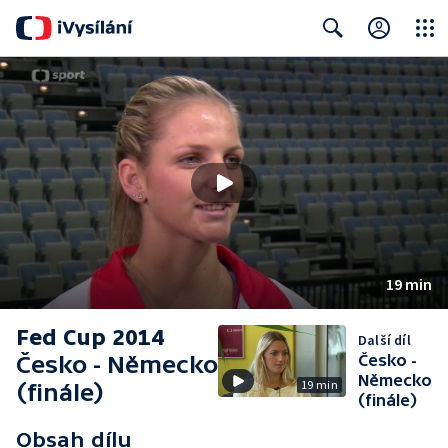
Close
Search
19 min
Fed Cup 2014
Další díl
Česko - Německo
Česko -
Německo
19 min
(finále)
(finále)
Obsah dílu