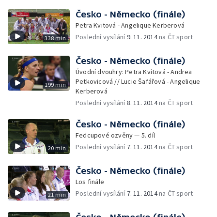
Česko - Německo (finále)
Petra Kvitová - Angelique Kerberová
Poslední vysílání
9. 11. 2014
na ČT sport
338 min
Česko - Německo (finále)
Úvodní dvouhry: Petra Kvitová - Andrea
Petkovicová // Lucie Šafářová - Angelique
199 min
Kerberová
Poslední vysílání
8. 11. 2014
na ČT sport
Česko - Německo (finále)
Fedcupové ozvěny — 5. díl
Poslední vysílání
7. 11. 2014
na ČT sport
20 min
Česko - Německo (finále)
Los finále
Poslední vysílání
7. 11. 2014
na ČT sport
21 min