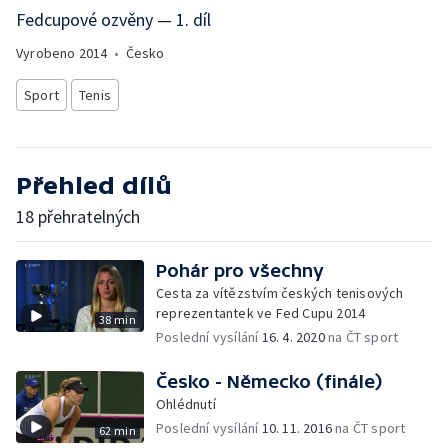
Fedcupové ozvěny — 1. díl
Vyrobeno
2014
•
Česko
Sport
Tenis
Přehled dílů
18 přehratelných
Pohár pro všechny
Cesta za vítězstvím českých tenisových
reprezentantek ve Fed Cupu 2014
38 min
Poslední vysílání
16. 4. 2020
na ČT sport
Česko - Německo (finále)
Ohlédnutí
Poslední vysílání
10. 11. 2016
na ČT sport
62 min