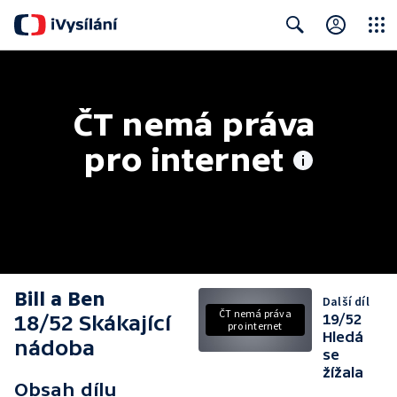
Close
Search
ČT nemá práva 
pro internet
Bill a Ben
Další díl
ČT nemá práva
18/52 Skákající
19/52
pro internet
Hledá
nádoba
se
žížala
Obsah dílu