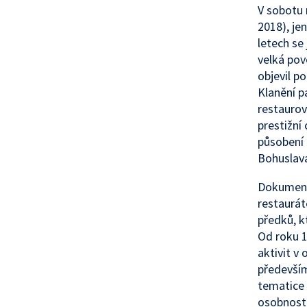
V sobotu n
2018), je
letech se
velká pov
objevil p
Klanění p
restaurov
prestižní
působení 
Bohuslav
Dokumentá
restaurát
předků, k
Od roku 1
aktivit v 
především
tematice 
osobností