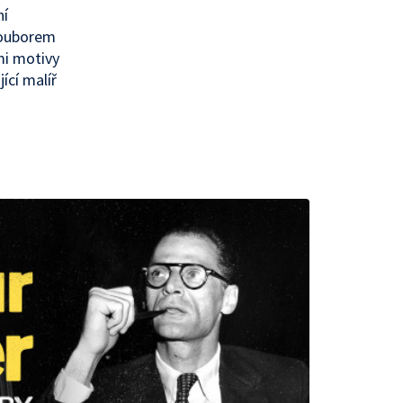
ní
souborem
ými motivy
ící malíř