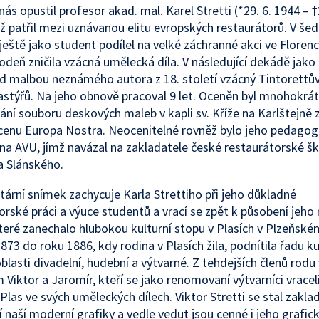
ás opustil profesor akad. mal. Karel Stretti (*29. 6. 1944 – †
nž patřil mezi uznávanou elitu evropských restaurátorů. V še
 ještě jako student podílel na velké záchranné akci ve Florenc
odeň zničila vzácná umělecká díla. V následující dekádě jako 
od malbou neznámého autora z 18. století vzácný Tintorettů
astýřů. Na jeho obnově pracoval 9 let. Oceněn byl mnohokrát,
ání souboru deskových maleb v kapli sv. Kříže na Karlštejně z
 cenu Europa Nostra. Neocenitelné rovněž bylo jeho pedagog
na AVU, jímž navázal na zakladatele české restaurátorské šk
a Slánského.
rní snímek zachycuje Karla Strettiho při jeho důkladné
orské práci a výuce studentů a vrací se zpět k působení jeho
teré zanechalo hlubokou kulturní stopu v Plasích v Plzeňském
873 do roku 1886, kdy rodina v Plasích žila, podnítila řadu ku
oblasti divadelní, hudební a výtvarné. Z tehdejších členů rodu 
 Viktor a Jaromír, kteří se jako renomovaní výtvarníci vracel
Plas ve svých uměleckých dílech. Viktor Stretti se stal zakl
 naší moderní grafiky a vedle vedut jsou cenné i jeho grafic