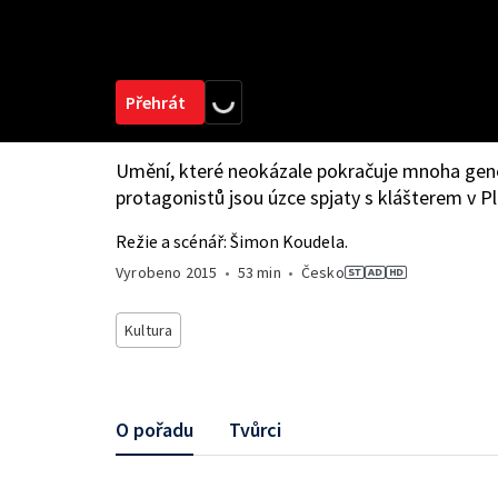
Přehrát
Umění, které neokázale pokračuje mnoha gene
protagonistů jsou úzce spjaty s klášterem v P
Režie a scénář: Šimon Koudela.
Vyrobeno
2015
•
53 min
•
Česko
Kultura
O pořadu
Tvůrci