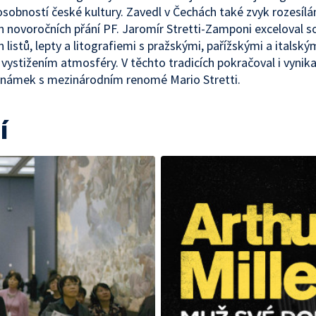
osobností české kultury. Zavedl v Čechách také zvyk rozesílá
h novoročních přání PF. Jaromír Stretti-Zamponi exceloval 
h listů, lepty a litografiemi s pražskými, pařížskými a italsk
 vystižením atmosféry. V těchto tradicích pokračoval i vynikaj
známek s mezinárodním renomé Mario Stretti.
í