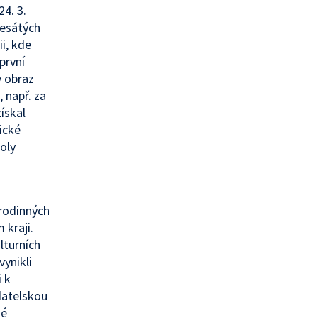
24. 3.
desátých
ii, kde
první
v obraz
 např. za
ískal
ické
oly
 rodinných
 kraji.
lturních
vynikli
i k
adatelskou
ké