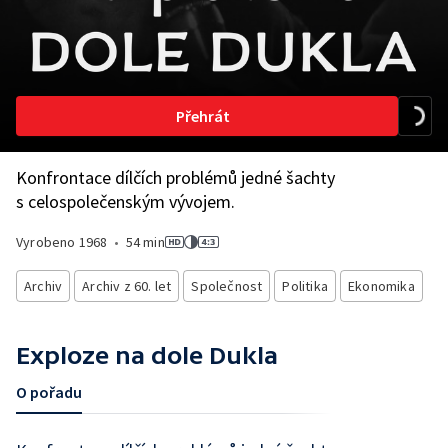
Přehrát
Konfrontace dílčích problémů jedné šachty
s celospolečenským vývojem.
Vyrobeno
1968
•
54 min
Archiv
Archiv z 60. let
Společnost
Politika
Ekonomika
Exploze na dole Dukla
O pořadu