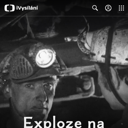
Close
Search