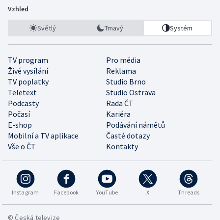
Vzhled
Světlý
Tmavý
Systém
TV program
Pro média
Živé vysílání
Reklama
TV poplatky
Studio Brno
Teletext
Studio Ostrava
Podcasty
Rada ČT
Počasí
Kariéra
E-shop
Podávání námětů
Mobilní a TV aplikace
Časté dotazy
Vše o ČT
Kontakty
Instagram
Facebook
YouTube
X
Threads
© Česká televize