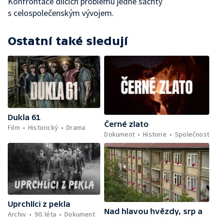
Konfrontace dílčích problémů jedné šachty
s celospolečenským vývojem.
Ostatní také sledují
Dukla 61
Černé zlato
Film
Historický
Drama
Dokument
Historie
Společnost
Uprchlíci z pekla
Nad hlavou hvězdy, srp a
Archiv
90. léta
Dokument