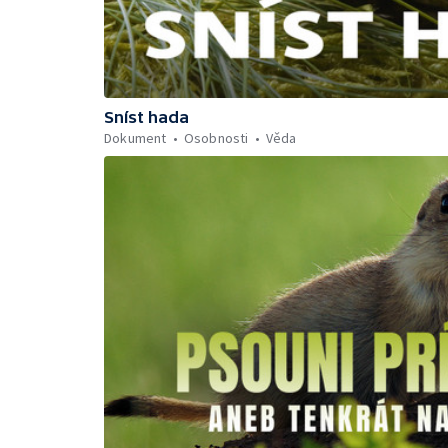
Sníst hada
Dokument
Osobnosti
Věda