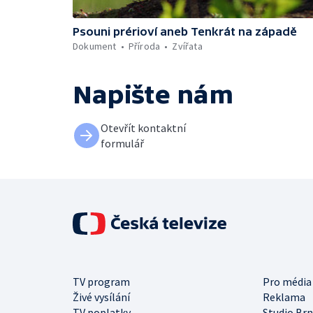
Psouni prérioví aneb Tenkrát na západě
Dokument
Příroda
Zvířata
Napište nám
Otevřít kontaktní
formulář
TV program
Pro média
Živé vysílání
Reklama
TV poplatky
Studio Br