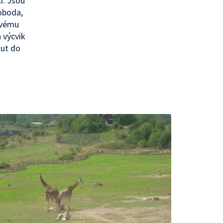
i. Jsou
voboda,
 svému
 výcvik
out do