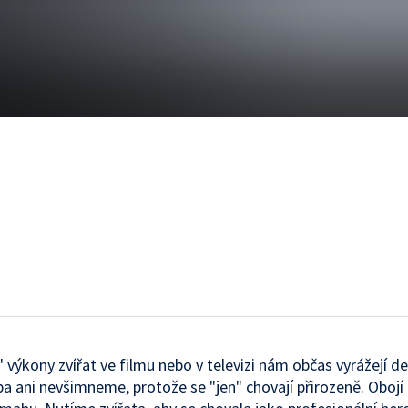
 výkony zvířat ve filmu nebo v televizi nám občas vyrážejí d
eba ani nevšimneme, protože se "jen" chovají přirozeně. Obojí 