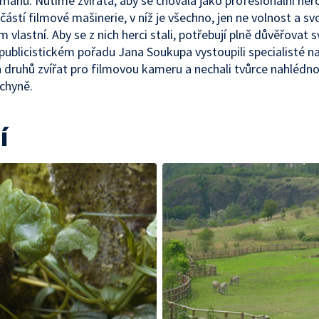
mahu. Nutíme zvířata, aby se chovala jako profesionální herc
částí filmové mašinerie, v níž je všechno, jen ne volnost a s
im vlastní. Aby se z nich herci stali, potřebují plně důvěřovat
 publicistickém pořadu Jana Soukupa vystoupili specialisté na
h druhů zvířat pro filmovou kameru a nechali tvůrce nahlédn
uchyně.
í