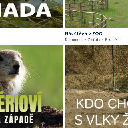
Návštěva v ZOO
Dokument
Zvířata
Pro děti