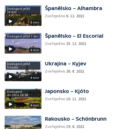
Španělsko – Alhambra
Dostupné ještě
14 dní
Zveřejněno
6. 12. 2021
4 min
Španělsko – El Escorial
Dostupné ještě 7 dní
Zveřejněno
25. 12. 2021
4 min
Ukrajina – Kyjev
Dostupné ještě
5 hodin
Zveřejněno
26. 8. 2021
4 min
Japonsko – Kjóto
Dostupné
do zítra 18:58
Zveřejněno
10. 11. 2021
4 min
Rakousko – Schönbrunn
Zveřejněno
19. 6. 2021