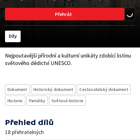
Přehrát
Díly
Nejpoutavější přírodní a kulturní unikáty zdobící listinu
světového dědictví UNESCO.
Dokument
Historický dokument
Cestovatelský dokument
Historie
Památky
Světová historie
Přehled dílů
18 přehratelných