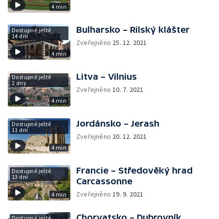
4 min
Bulharsko – Rilský klášter
Dostupné ještě
14 dní
Zveřejněno
25. 12. 2021
4 min
Litva – Vilnius
Dostupné ještě
2 dny
Zveřejněno
10. 7. 2021
4 min
Jordánsko – Jerash
Dostupné ještě
11 dní
Zveřejněno
20. 12. 2021
4 min
Francie – Středověký hrad
Dostupné ještě
13 dní
Carcassonne
Zveřejněno
19. 9. 2021
4 min
Chorvatsko – Dubrovník
Dostupné ještě