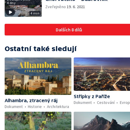
4 dny
Zveřejněno
19. 6. 2021
4 min
Dalších 8 dílů
Ostatní také sledují
Střípky z Paříže
Alhambra, ztracený ráj
Dokument
Cestování
Evro
Dokument
Historie
Architektura