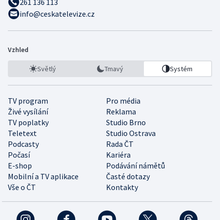
261 136 113
info@ceskatelevize.cz
Vzhled
Světlý
Tmavý
Systém
TV program
Pro média
Živé vysílání
Reklama
TV poplatky
Studio Brno
Teletext
Studio Ostrava
Podcasty
Rada ČT
Počasí
Kariéra
E-shop
Podávání námětů
Mobilní a TV aplikace
Časté dotazy
Vše o ČT
Kontakty