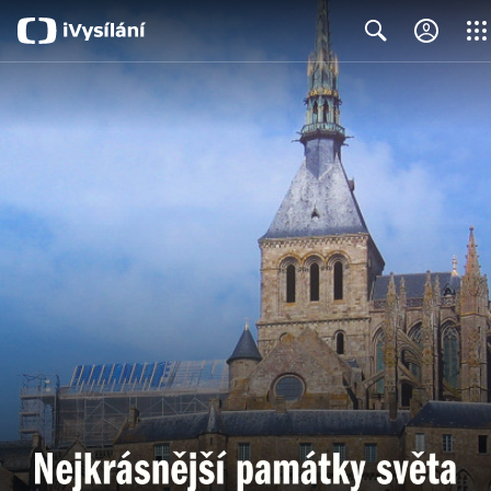
Close
Search