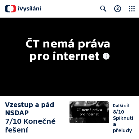
Close
Search
ČT nemá práva 
pro internet
Vzestup a pád
Další díl
ČT nemá práva
NSDAP
8/10
pro internet
Spiknutí
7/10 Konečné
a
řešení
přeludy