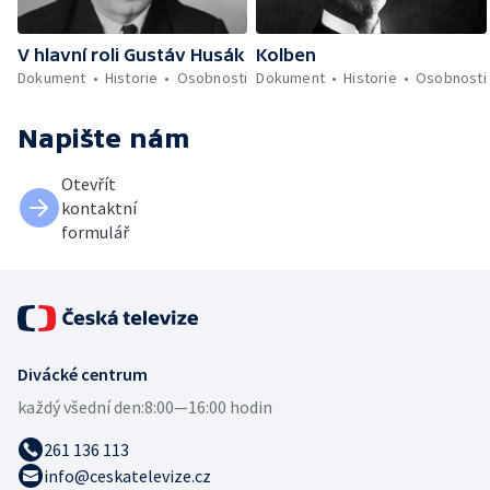
V hlavní roli Gustáv Husák
Kolben
Dokument
Historie
Osobnosti
Dokument
Historie
Osobnosti
Napište nám
Otevřít
kontaktní
formulář
Divácké centrum
každý všední den:
8:00—16:00 hodin
261 136 113
info@ceskatelevize.cz