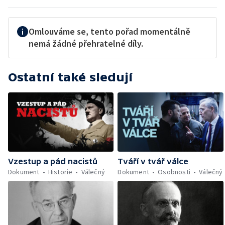
Omlouváme se, tento pořad momentálně
nemá žádné přehratelné díly.
Ostatní také sledují
Vzestup a pád nacistů
Tváří v tvář válce
Dokument
Historie
Válečný
Dokument
Osobnosti
Válečný