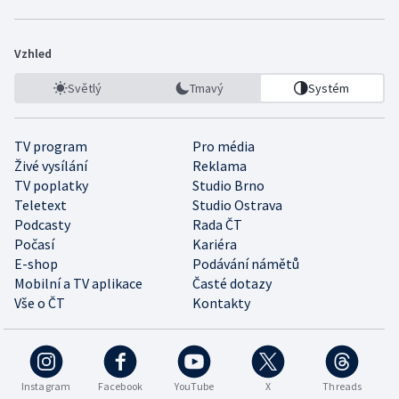
Vzhled
Světlý
Tmavý
Systém
TV program
Pro média
Živé vysílání
Reklama
TV poplatky
Studio Brno
Teletext
Studio Ostrava
Podcasty
Rada ČT
Počasí
Kariéra
E-shop
Podávání námětů
Mobilní a TV aplikace
Časté dotazy
Vše o ČT
Kontakty
Instagram
Facebook
YouTube
X
Threads